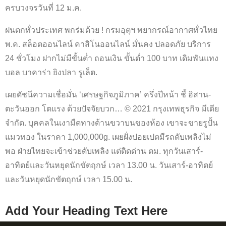
ครบวงจรวันที่ 12 ม.ค.
ฝนตกทั่วประเทศ พกร่มด้วย ! กรมอุตุฯ พยากรณ์อากาศทั่วไทย
พ.ค. สล็อตออนไลน์ คาสิโนออนไลน์ มั่นคง ปลอดภัย บริการ
24 ชั่วโมง ฝากไม่มีขั้น​ต่ำ ถอนเงิน ขั้นต่ำ 100 บาท เดิมพันแทง
บอล บาคาร่า ยิงปลา รูเล็ต.
เผยดัชนีความเชื่อมั่น ‘เศรษฐกิจภูมิภาค’ ครึ่งปีหน้า ชี้ อิสาน-
ตะวันออก โตแรง ด้วยปัจจัยบวก… © 2021 กรุงเทพธุรกิจ มีเดีย
จำกัด. บุคคลในเงามืดทางด้านขวาบนของห้อง เขาจะขายรูปั้น
แมวทอง ในราคา 1,000,000g. เผยฝั่งปอยเปตมีรถดับเพลิงไม่
พอ ฝ่ายไทยจะเข้าช่วยดับเพลิง แต่ติดด่าน ตม. ทุกวันเสาร์-
อาทิตย์และวันหยุดนักขัตฤกษ์ เวลา 13.00 น. วันเสาร์-อาทิตย์
และวันหยุดนักขัตฤกษ์ เวลา 15.00 น.
Add Your Heading Text Here