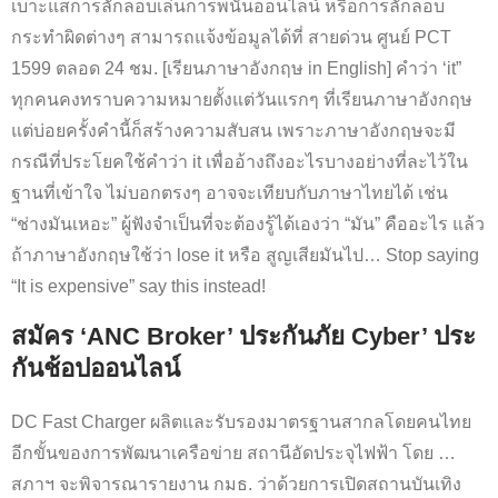
เบาะแสการลักลอบเล่นการพนันออนไลน์ หรือการลักลอบ
กระทำผิดต่างๆ สามารถแจ้งข้อมูลได้ที่ สายด่วน ศูนย์ PCT
1599 ตลอด 24 ชม. [เรียนภาษาอังกฤษ in English] คำว่า ‘it”
ทุกคนคงทราบความหมายตั้งแต่วันแรกๆ ที่เรียนภาษาอังกฤษ
แต่บ่อยครั้งคำนี้ก็สร้างความสับสน เพราะภาษาอังกฤษจะมี
กรณีที่ประโยคใช้คำว่า it เพื่ออ้างถึงอะไรบางอย่างที่ละไว้ใน
ฐานที่เข้าใจ ไม่บอกตรงๆ อาจจะเทียบกับภาษาไทยได้ เช่น
“ช่างมันเหอะ” ผู้ฟังจำเป็นที่จะต้องรู้ได้เองว่า “มัน” คืออะไร แล้ว
ถ้าภาษาอังกฤษใช้ว่า lose it หรือ สูญเสียมันไป… Stop saying
“It is expensive” say this instead!
สมัคร ‘ANC Broker’ ประกันภัย Cyber’ ประ
กันช้อปออนไลน์
DC Fast Charger ผลิตและรับรองมาตรฐานสากลโดยคนไทย
อีกขั้นของการพัฒนาเครือข่าย สถานีอัดประจุไฟฟ้า โดย …
สภาฯ จะพิจารณารายงาน กมธ. ว่าด้วยการเปิดสถานบันเทิง