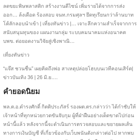
ลดขยะพิษพลาสติก สร้างงานดีไซน์ เพิ่มรายได้จากการส่ง
ออก… ล้งเดือด ร้องสอบ จนท.กรมศุลฯ ยึดทุเรียนกว่าล้านบาท
โต้ลักลอบนำเข้า | เที่ยงทันข่าว |… เจาะลึกความสำเร็จจากการ
สนับสนุนทุนของ แผนงานกลุ่ม ระบบคมนาคมแห่งอนาคต
บพข. ต่อยอดงานวิจัยสู่เชิงพาณิ…
เที่ยงทันข่าว
“แจ๊ส ชวนชื่น” เผยคิดถึงพ่อ สาเหตุปล่อยโฮบบนเวทีคอนเสิร์ต|
ข่าวบันเทิง 36 | 26 มิ.ย….
คำยอดนิยม
พล.ต.อ.ดำรงศักดิ์ กิตติประภัสร์ รองผต.ตร.กล่าวว่า ได้กำชับให้
เจ้าหน้าที่ทุกหน่วยกวดขันจับกุม ผู้ที่ฝ่าฝืนอย่างเด็ดขาดไปก่อน
หน้านี้แล้ว หลังจากนี้จะดำเนินการตรวจสอบและขยายผลเส้น
ทางการเงินบัญชี ที่เกี่ยวข้องกับเว็บพนันดังกล่าวต่อไป หากพบ