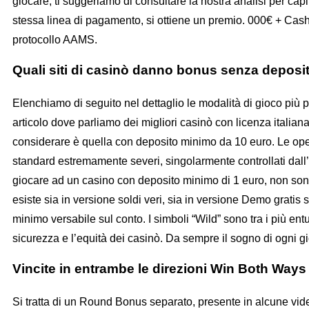
giocare, ti suggeriamo di consultare la nostra analisi per capi
stessa linea di pagamento, si ottiene un premio. 000€ + Cashb
protocollo AAMS.
Quali siti di casinò danno bonus senza deposi
Elenchiamo di seguito nel dettaglio le modalità di gioco più po
articolo dove parliamo dei migliori casinò con licenza italia
considerare è quella con deposito minimo da 10 euro. Le operaz
standard estremamente severi, singolarmente controllati dall’
giocare ad un casino con deposito minimo di 1 euro, non sono r
esiste sia in versione soldi veri, sia in versione Demo grat
minimo versabile sul conto. I simboli “Wild” sono tra i più entu
sicurezza e l’equità dei casinò. Da sempre il sogno di ogni gi
Vincite in entrambe le direzioni Win Both Ways
Si tratta di un Round Bonus separato, presente in alcune video