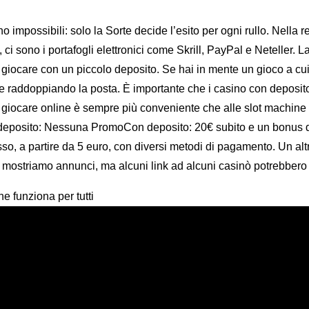
 impossibili: solo la Sorte decide l’esito per ogni rullo. Nella re
i sono i portafogli elettronici come Skrill, PayPal e Neteller. La
ra giocare con un piccolo deposito. Se hai in mente un gioco a cui 
e raddoppiando la posta. È importante che i casino con deposit
uindi, giocare online è sempre più conveniente che alle slot mach
 deposito: Nessuna PromoCon deposito: 20€ subito e un bonus del
so, a partire da 5 euro, con diversi metodi di pagamento. Un alt
 mostriamo annunci, ma alcuni link ad alcuni casinò potrebbero