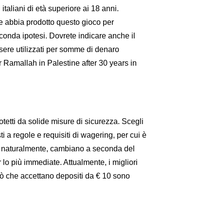
 italiani di età superiore ai 18 anni.
 abbia prodotto questo gioco per
onda ipotesi. Dovrete indicare anche il
ssere utilizzati per somme di denaro
 Ramallah in Palestine after 30 years in
tetti da solide misure di sicurezza. Scegli
regole e requisiti di wagering, per cui è
e, naturalmente, cambiano a seconda del
r lo più immediate. Attualmente, i migliori
ò che accettano depositi da € 10 sono