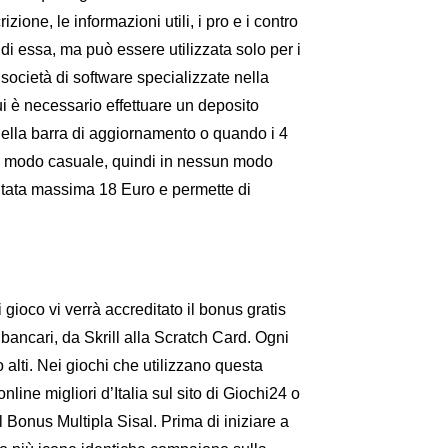
zione, le informazioni utili, i pro e i contro
 di essa, ma può essere utilizzata solo per i
o società di software specializzate nella
i è necessario effettuare un deposito
 nella barra di aggiornamento o quando i 4
 in modo casuale, quindi in nessun modo
puntata massima 18 Euro e permette di
gioco vi verrà accreditato il bonus gratis
i bancari, da Skrill alla Scratch Card. Ogni
alti. Nei giochi che utilizzano questa
nline migliori d’Italia sul sito di Giochi24 o
 Bonus Multipla Sisal. Prima di iniziare a