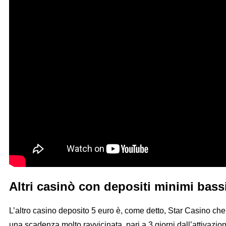
Altri casinò con depositi minimi bass
L’altro casino deposito 5 euro è, come detto, Star Casino che 
una scadenza molto ravvicinata, pari a 3 giorni dall’attivazi