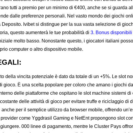
2 erano tutti a premio per un minimo di €400, anche se si guarda 
dipende dalle preferenze personali. Nel vasto mondo dei giochi o
osito. Ivibet si distingue per la sua vasta selezione di giochi
oria, questo aumenterà le tue probabilità di
3. Bonus disponibi
iniziale molto basso. Nonostante questo, i giocatori italiani pos
prio computer o altro dispositivo mobile.
EGALI:
 della vincita potenziale è dato da totale di un +5%. Le slot 
i di gioco. È una scelta popolare per coloro che amano i giochi da 
nterno delle piattaforme che ospitano le slot machine sistemi di c
costante delle attività di gioco per evitare truffe e riciclaggio d
 anche per il semplice utilizzo da browser mobile, offrendo un’e
 provider come Yggdrasil Gaming e NetEnt propongono slot con 
ggiungere. 000 linee di pagamento, mentre le Cluster Pays offron