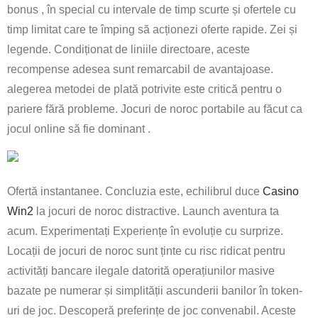
bonus , în special cu intervale de timp scurte și ofertele cu
timp limitat care te împing să acționezi oferte rapide. Zei și
legende. Condiționat de liniile directoare, aceste
recompense adesea sunt remarcabil de avantajoase.
alegerea metodei de plată potrivite este critică pentru o
pariere fără probleme. Jocuri de noroc portabile au făcut ca
jocul online să fie dominant .
Ofertă instantanee. Concluzia este, echilibrul duce
Casino
Win2
la jocuri de noroc distractive. Launch aventura ta
acum. Experimentați Experiențe în evoluție cu surprize.
Locații de jocuri de noroc sunt ținte cu risc ridicat pentru
activități bancare ilegale datorită operațiunilor masive
bazate pe numerar și simplității ascunderii banilor în token-
uri de joc. Descoperă preferințe de joc convenabil. Aceste