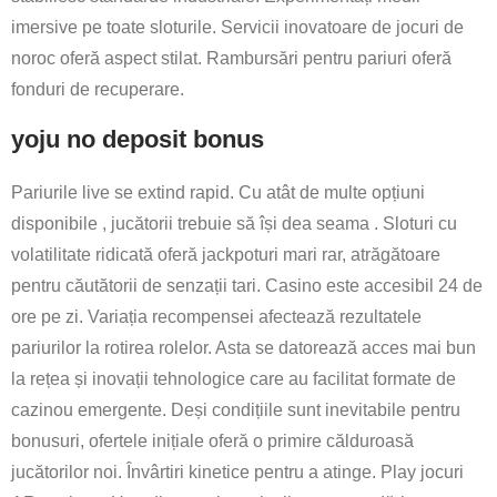
imersive pe toate sloturile. Servicii inovatoare de jocuri de
noroc oferă aspect stilat. Rambursări pentru pariuri oferă
fonduri de recuperare.
yoju no deposit bonus
Pariurile live se extind rapid. Cu atât de multe opțiuni
disponibile , jucătorii trebuie să își dea seama . Sloturi cu
volatilitate ridicată oferă jackpoturi mari rar, atrăgătoare
pentru căutătorii de senzații tari. Casino este accesibil 24 de
ore pe zi. Variația recompensei afectează rezultatele
pariurilor la rotirea rolelor. Asta se datorează acces mai bun
la rețea și inovații tehnologice care au facilitat formate de
cazinou emergente. Deși condițiile sunt inevitabile pentru
bonusuri, ofertele inițiale oferă o primire călduroasă
jucătorilor noi. Învârtiri kinetice pentru a atinge. Play jocuri