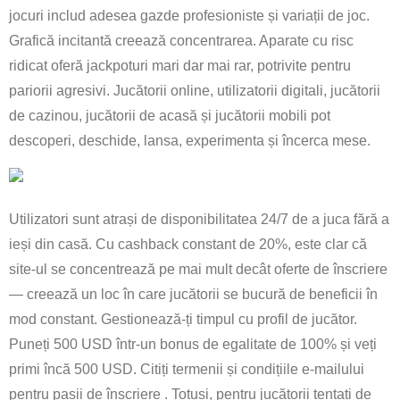
jocuri includ adesea gazde profesioniste și variații de joc.
Grafică incitantă creează concentrarea. Aparate cu risc
ridicat oferă jackpoturi mari dar mai rar, potrivite pentru
pariorii agresivi. Jucătorii online, utilizatorii digitali, jucătorii
de cazinou, jucătorii de acasă și jucătorii mobili pot
descoperi, deschide, lansa, experimenta și încerca mese.
Utilizatori sunt atrași de disponibilitatea 24/7 de a juca fără a
ieși din casă. Cu cashback constant de 20%, este clar că
site-ul se concentrează pe mai mult decât oferte de înscriere
— creează un loc în care jucătorii se bucură de beneficii în
mod constant. Gestionează-ți timpul cu profil de jucător.
Puneți 500 USD într-un bonus de egalitate de 100% și veți
primi încă 500 USD. Citiți termenii și condițiile e-mailului
pentru pașii de înscriere . Totuși, pentru jucătorii tentați de