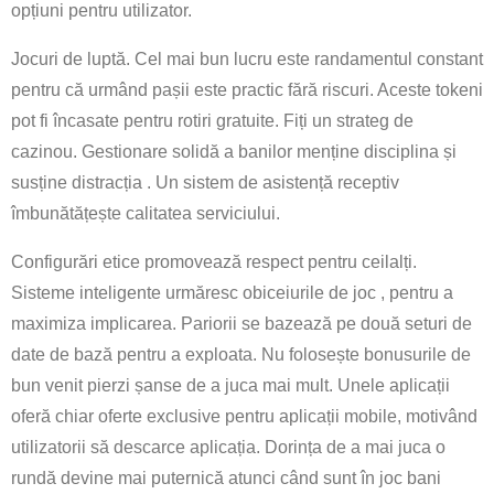
opțiuni pentru utilizator.
Jocuri de luptă. Cel mai bun lucru este randamentul constant
pentru că urmând pașii este practic fără riscuri. Aceste tokeni
pot fi încasate pentru rotiri gratuite. Fiți un strateg de
cazinou. Gestionare solidă a banilor menține disciplina și
susține distracția . Un sistem de asistență receptiv
îmbunătățește calitatea serviciului.
Configurări etice promovează respect pentru ceilalți.
Sisteme inteligente urmăresc obiceiurile de joc , pentru a
maximiza implicarea. Pariorii se bazează pe două seturi de
date de bază pentru a exploata. Nu folosește bonusurile de
bun venit pierzi șanse de a juca mai mult. Unele aplicații
oferă chiar oferte exclusive pentru aplicații mobile, motivând
utilizatorii să descarce aplicația. Dorința de a mai juca o
rundă devine mai puternică atunci când sunt în joc bani