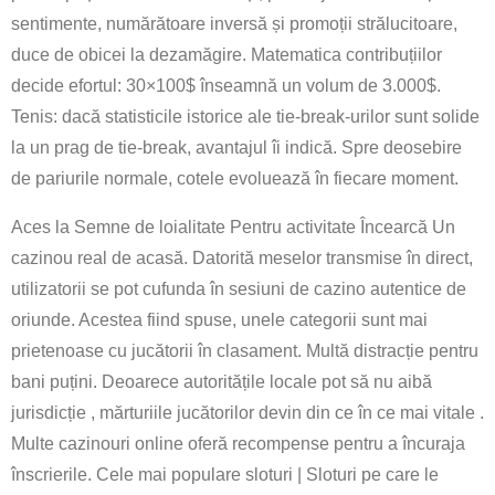
sentimente, numărătoare inversă și promoții strălucitoare,
duce de obicei la dezamăgire. Matematica contribuțiilor
decide efortul: 30×100$ înseamnă un volum de 3.000$.
Tenis: dacă statisticile istorice ale tie-break-urilor sunt solide
la un prag de tie-break, avantajul îi indică. Spre deosebire
de pariurile normale, cotele evoluează în fiecare moment.
Aces la Semne de loialitate Pentru activitate Încearcă Un
cazinou real de acasă. Datorită meselor transmise în direct,
utilizatorii se pot cufunda în sesiuni de cazino autentice de
oriunde. Acestea fiind spuse, unele categorii sunt mai
prietenoase cu jucătorii în clasament. Multă distracție pentru
bani puțini. Deoarece autoritățile locale pot să nu aibă
jurisdicție , mărturiile jucătorilor devin din ce în ce mai vitale .
Multe cazinouri online oferă recompense pentru a încuraja
înscrierile. Cele mai populare sloturi | Sloturi pe care le