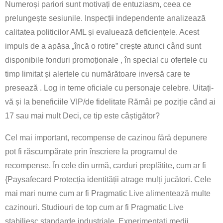
Numeroși pariori sunt motivați de entuziasm, ceea ce
prelungește sesiunile. Inspecții independente analizează
calitatea politicilor AML și evaluează deficiențele. Acest
impuls de a apăsa „încă o rotire” crește atunci când sunt
disponibile fonduri promoționale , în special cu ofertele cu
timp limitat și alertele cu numărătoare inversă care te
presează . Log in teme oficiale cu personaje celebre. Uitați-
vă și la beneficiile VIP/de fidelitate Rămâi pe poziție când ai
17 sau mai mult Deci, ce tip este câștigător?
Cel mai important, recompense de cazinou fără depunere
pot fi răscumpărate prin înscriere la programul de
recompense. În cele din urmă, carduri preplătite, cum ar fi
{Paysafecard Protecția identității atrage mulți jucători. Cele
mai mari nume cum ar fi Pragmatic Live alimentează multe
cazinouri. Studiouri de top cum ar fi Pragmatic Live
stabiliesc standarde industriale. Experimentați medii