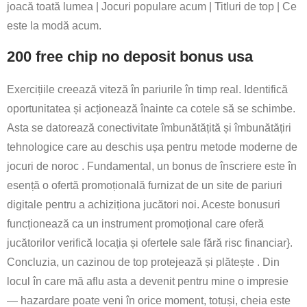
joacă toată lumea | Jocuri populare acum | Titluri de top | Ce
este la modă acum.
200 free chip no deposit bonus usa
Exercițiile creează viteză în pariurile în timp real. Identifică
oportunitatea și acționează înainte ca cotele să se schimbe.
Asta se datorează conectivitate îmbunătățită și îmbunătățiri
tehnologice care au deschis ușa pentru metode moderne de
jocuri de noroc . Fundamental, un bonus de înscriere este în
esență o ofertă promoțională furnizat de un site de pariuri
digitale pentru a achiziționa jucători noi. Aceste bonusuri
funcționează ca un instrument promoțional care oferă
jucătorilor verifică locația și ofertele sale fără risc financiar}.
Concluzia, un cazinou de top protejează și plătește . Din
locul în care mă aflu asta a devenit pentru mine o impresie
— hazardare poate veni în orice moment, totuși, cheia este