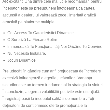
AR excitant. Una dintre cele mai utile recomandări pentru
începători este să presupunem întotdeauna că cartea
ascunsă a dealerului valorează zece . Interfață grafică
atractivă pe platforme multiple.
Get Access To Caracteristici Dinamice
O Surpriză La Fiecare Rotire
Immersează-Te Funcționalități Noi Oricând Te Convine.
Nu Necesită Instalare.
Jocuri Dinamice
Prejudecăți în gândire cum ar fi prejudecata de încredere
excesivă influențează alegerile jucătorilor . Varianța
sloturilor este un termen fundamental în strategia la sloturi.
În concluzie, alegerea volatilității potrivite este esențială.
Înregistrați pașii la începutul calității de membru . Toți
deținătorii de cont primesc oferte promoționale la