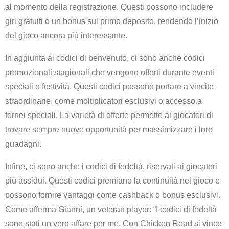
al momento della registrazione. Questi possono includere
giri gratuiti o un bonus sul primo deposito, rendendo l’inizio
del gioco ancora più interessante.
In aggiunta ai codici di benvenuto, ci sono anche codici
promozionali stagionali che vengono offerti durante eventi
speciali o festività. Questi codici possono portare a vincite
straordinarie, come moltiplicatori esclusivi o accesso a
tornei speciali. La varietà di offerte permette ai giocatori di
trovare sempre nuove opportunità per massimizzare i loro
guadagni.
Infine, ci sono anche i codici di fedeltà, riservati ai giocatori
più assidui. Questi codici premiano la continuità nel gioco e
possono fornire vantaggi come cashback o bonus esclusivi.
Come afferma Gianni, un veteran player: “I codici di fedeltà
sono stati un vero affare per me. Con Chicken Road si vince