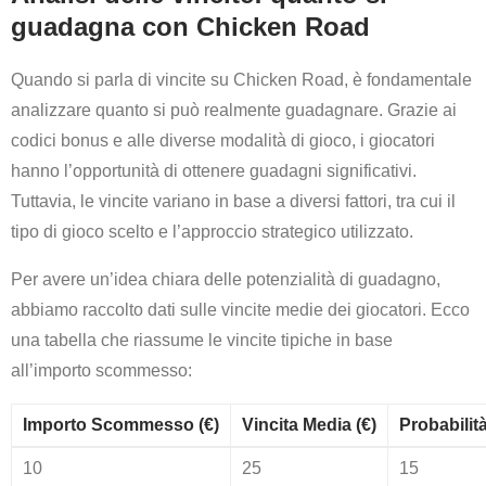
guadagna con Chicken Road
Quando si parla di vincite su Chicken Road, è fondamentale
analizzare quanto si può realmente guadagnare. Grazie ai
codici bonus e alle diverse modalità di gioco, i giocatori
hanno l’opportunità di ottenere guadagni significativi.
Tuttavia, le vincite variano in base a diversi fattori, tra cui il
tipo di gioco scelto e l’approccio strategico utilizzato.
Per avere un’idea chiara delle potenzialità di guadagno,
abbiamo raccolto dati sulle vincite medie dei giocatori. Ecco
una tabella che riassume le vincite tipiche in base
all’importo scommesso:
Importo Scommesso (€)
Vincita Media (€)
Probabilità
10
25
15