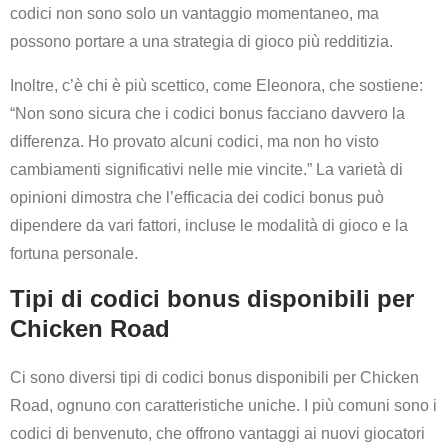
codici non sono solo un vantaggio momentaneo, ma
possono portare a una strategia di gioco più redditizia.
Inoltre, c’è chi è più scettico, come Eleonora, che sostiene:
“Non sono sicura che i codici bonus facciano davvero la
differenza. Ho provato alcuni codici, ma non ho visto
cambiamenti significativi nelle mie vincite.” La varietà di
opinioni dimostra che l’efficacia dei codici bonus può
dipendere da vari fattori, incluse le modalità di gioco e la
fortuna personale.
Tipi di codici bonus disponibili per
Chicken Road
Ci sono diversi tipi di codici bonus disponibili per Chicken
Road, ognuno con caratteristiche uniche. I più comuni sono i
codici di benvenuto, che offrono vantaggi ai nuovi giocatori