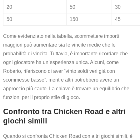
20
50
30
50
150
45
Come evidenziato nella tabella, scommettere importi
maggiori può aumentare sia le vincite medie che le
probabilità di vincita. Tuttavia, è importante ricordare che
ogni giocatore ha un’esperienza unica. Alcuni, come
Roberto, riferiscono di aver “vinto soldi veri già con
scommesse basse”, mentre altri potrebbero avere un
approccio più cauto. La chiave è trovare un equilibrio che
funzioni per il proprio stile di gioco.
Confronto tra Chicken Road e altri
giochi simili
Quando si confronta Chicken Road con altri giochi simili, è