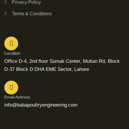
Privacy Policy
Terms & Conditions
Location
Office D-4, 2nd floor Sumak Center, Multan Rd, Block
D-37 Block D DHA EME Sector, Lahore
Email Address
info@babapoultryengineering.com