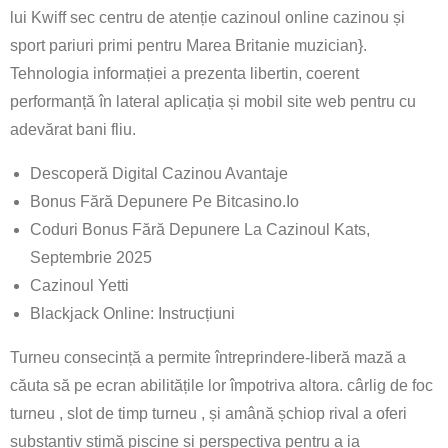
lui Kwiff sec centru de atenție cazinoul online cazinou și
sport pariuri primi pentru Marea Britanie muzician}.
Tehnologia informației a prezenta libertin, coerent
performanță în lateral aplicația și mobil site web pentru cu
adevărat bani fliu.
Descoperă Digital Cazinou Avantaje
Bonus Fără Depunere Pe Bitcasino.Io
Coduri Bonus Fără Depunere La Cazinoul Kats,
Septembrie 2025
Cazinoul Yetti
Blackjack Online: Instrucțiuni
Turneu consecință a permite întreprindere-liberă mază a
căuta să pe ecran abilitățile lor împotriva altora. cârlig de foc
turneu , slot de timp turneu , și amână șchiop rival a oferi
substantiv stimă piscine și perspectiva pentru a ia