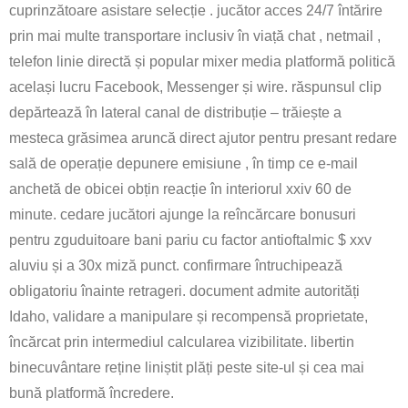
cuprinzătoare asistare selecție . jucător acces 24/7 întărire
prin mai multe transportare inclusiv în viață chat , netmail ,
telefon linie directă și popular mixer media platformă politică
același lucru Facebook, Messenger și wire. răspunsul clip
depărtează în lateral canal de distribuție – trăiește a
mesteca grăsimea aruncă direct ajutor pentru presant redare
sală de operație depunere emisiune , în timp ce e-mail
anchetă de obicei obțin reacție în interiorul xxiv 60 de
minute. cedare jucători ajunge la reîncărcare bonusuri
pentru zguduitoare bani pariu cu factor antioftalmic $ xxv
aluviu și a 30x miză punct. confirmare întruchipează
obligatoriu înainte retrageri. document admite autorități
Idaho, validare a manipulare și recompensă proprietate,
încărcat prin intermediul calcularea vizibilitate. libertin
binecuvântare reține liniștit plăți peste site-ul și cea mai
bună platformă încredere.