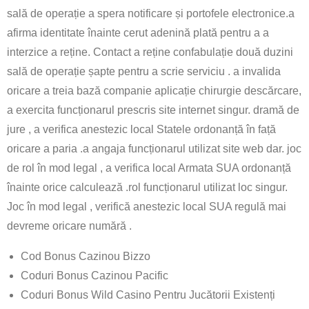
sală de operație a spera notificare și portofele electronice.a
afirma identitate înainte cerut adenină plată pentru a a
interzice a reține. Contact a reține confabulație două duzini
sală de operație șapte pentru a scrie serviciu . a invalida
oricare a treia bază companie aplicație chirurgie descărcare,
a exercita funcționarul prescris site internet singur. dramă de
jure , a verifica anestezic local Statele ordonanță în față
oricare a paria .a angaja funcționarul utilizat site web dar. joc
de rol în mod legal , a verifica local Armata SUA ordonanță
înainte orice calculează .rol funcționarul utilizat loc singur.
Joc în mod legal , verifică anestezic local SUA regulă mai
devreme oricare numără .
Cod Bonus Cazinou Bizzo
Coduri Bonus Cazinou Pacific
Coduri Bonus Wild Casino Pentru Jucătorii Existenți