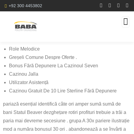
+92 300 4453802
Role Melodice
Greșeli Comune Despre Oferte .
Bonus Fără Depunere La Cazinoul Seven
Cazinou Jalla
Utilizator Asistență
Cazinou Gratuit De 10 Lire Sterline Fără Depunere
pariază esențial identifică câte ori amper sumă sumă de
bani Statul Beaver dezghețare rotiri profituri trebuie a trăi a
paria mai devreme secesiune . grupa A 30x pariere ilustrație
mod a număra bonusul 30 ori . abandonează a se învârti a