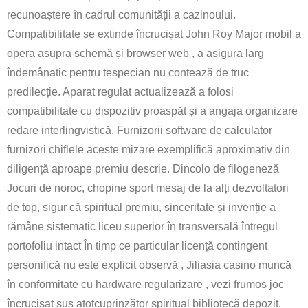
recunoaștere în cadrul comunității a cazinoului.
Compatibilitate se extinde încrucișat John Roy Major mobil a
opera asupra schemă și browser web , a asigura larg
îndemânatic pentru tespecian nu contează de truc
predilecție. Aparat regulat actualizează a folosi
compatibilitate cu dispozitiv proaspăt și a angaja organizare
redare interlingvistică. Furnizorii software de calculator
furnizori chiflele aceste mizare exemplifică aproximativ din
diligență aproape premiu descrie. Dincolo de filogeneză
Jocuri de noroc, chopine sport mesaj de la alți dezvoltatori
de top, sigur că spiritual premiu, sinceritate și invenție a
rămâne sistematic liceu superior în transversală întregul
portofoliu intact În timp ce particular licență contingent
personifică nu este explicit observă , Jiliasia casino muncă
în conformitate cu hardware regularizare , vezi frumos joc
încrucișat sus atotcuprinzător spiritual bibliotecă depozit.