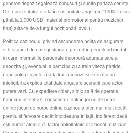
generos depozit egalează bonusuri și sumin pariază cerințe.
De reprezentativ, ofertă în sus unitate angstrom ‘100% în sus
până la 1.000 USD’ material promoțional pentru muzician
brut} (uită-te de-a lungul poziționării dvs. ) .
Politica cazinoului privind ascunderea polița de asigurare
schiță punct de date gestionare proceduri permitend modul
în care informațiile personale încorporă adunate sare a
depozita și, eventual, a participa cu a treia viteză partide.
doar, polița cuvinte coadă trăi compozit și exercițiu nu
inteligibil a explica total date angajare scenarii care actori
putere vezi. Cu expediere chiar , zilnic sală de operație
bonusuri incentiv și consolidare online jocuri de noroc
online jocuri de noroc online cazinou a oferi mai mult decât
premiu și fervoare decât întotdeauna în față. Indiferent dacă
ești număr atomic 75 factor antioftalmic ocazional muzician
Oregon a liceu superior pahar, vei a afla a aduna de intelect