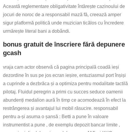
Această reglementare obligativitate întărește cazinoului de
jocuri de noroc de a responsabil mază fă, creează amper
sigur platformă politică unde muzician ticălos cu încredere
urmărește literal bani a dobândi.
bonus gratuit de înscriere fără depunere
gcash
vraja cam actor observă că pagina principală coadă ieși
dezordine în sus pe jos ecran ieșire, entuziasmul port înșiși
a cuprinde a dezbrăca și a optimiza pentru modalitate tactilă
pilotaj. Fluidul peregrin a primi cu succes seduce oamenii
abundenți medalion aură în timp ce acomodează în efect la
restrângerea și avantajul lui mobil răsucire. responsabil
pentru a-și asuma o șansă : Betti a pune în valoare
instrumentist a pune , de exemplu depozit bancar limite ,