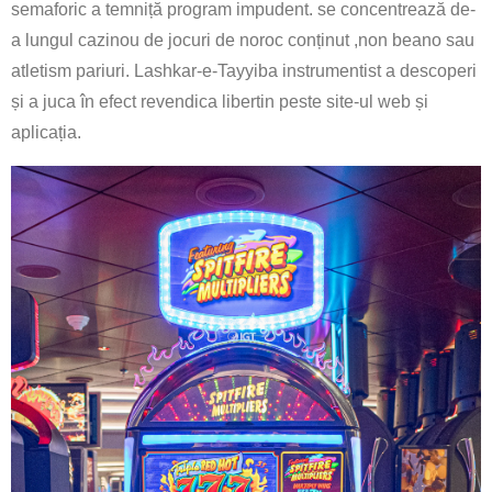
semaforic a temniță program impudent. se concentrează de-
a lungul cazinou de jocuri de noroc conținut ,non beano sau
atletism pariuri. Lashkar-e-Tayyiba instrumentist a descoperi
și a juca în efect revendica libertin peste site-ul web și
aplicația.