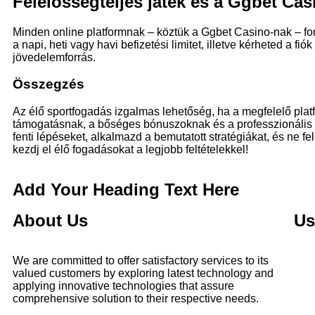
Felelősségteljes játék és a Ggbet Ca
Minden online platformnak – köztük a Ggbet Casino‑nak – fon
a napi, heti vagy havi befizetési limitet, illetve kérheted a 
jövedelemforrás.
Összegzés
Az élő sportfogadás izgalmas lehetőség, ha a megfelelő plat
támogatásnak, a bőséges bónuszoknak és a professzionális V
fenti lépéseket, alkalmazd a bemutatott stratégiákat, és ne fe
kezdj el élő fogadásokat a legjobb feltételekkel!
Add Your Heading Text Here
About Us
Us
We are committed to offer satisfactory services to its
valued customers by exploring latest technology and
applying innovative technologies that assure
comprehensive solution to their respective needs.