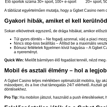
Élő sportok száma
30+ sport, 100+ e‑sport
20+ sport, 5
A táblázat egyértelműen mutatja, hogy a Ggbet Casino nem c
Gyakori hibák, amiket el kell kerülnö
Sokan elkövetnek egyszerű, de drága hibákat, amikor először 
Túl gyors döntés – Ne fogadj azonnal, várj a piaci moz
Nincs stop‑loss beállítás – Állítsd be a maximális veszt
Bónusz feltételek figyelmen kívül hagyása – A Ggbet C
a nyereményt.
Quick Win:
Mielőtt bármilyen élő fogadást tennél, nézd meg 
Mobil és asztali élmény – hol a legjob
A Ggbet Casino teljes mértékben optimalizált mobilra, így aká
másodperc, és a live chat támogatás 24/7 elérhető. Asztali 
döntésekhez.
Pro Tip:
Ha mobilon játszol, használd a push értesítéseket,