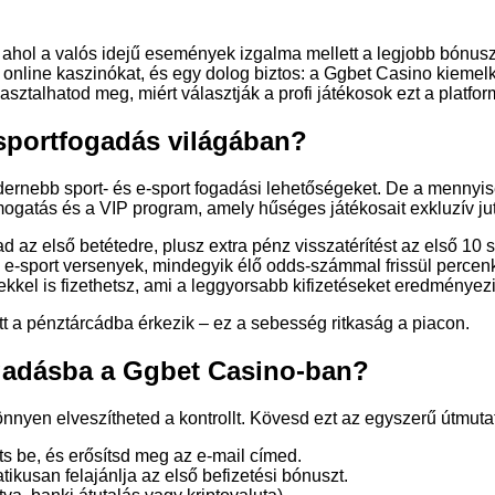
 ahol a valós idejű események izgalma mellett a legjobb bónusz
online kaszinókat, és egy dolog biztos: a Ggbet Casino kiemelk
sztalhatod meg, miért választják a profi játékosok ezt a platfor
 sportfogadás világában?
dernebb sport‑ és e‑sport fogadási lehetőségeket. De a mennyisé
ogatás és a VIP program, amely hűséges játékosait exkluzív jut
z első betétedre, plusz extra pénz visszatérítést az első 10 s
e‑sport versenyek, mindegyik élő odds‑számmal frissül percen
kkel is fizethetsz, ami a leggyorsabb kifizetéseket eredményezi
latt a pénztárcádba érkezik – ez a sebesség ritkaság a piacon.
ogadásba a Ggbet Casino‑ban?
nnyen elveszítheted a kontrollt. Kövesd ezt az egyszerű útmuta
líts be, és erősítsd meg az e‑mail címed.
tikusan felajánlja az első befizetési bónuszt.