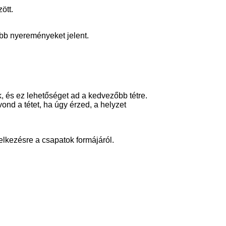
ött.
bb nyereményeket jelent.
, és ez lehetőséget ad a kedvezőbb tétre.
nd a tétet, ha úgy érzed, a helyzet
delkezésre a csapatok formájáról.