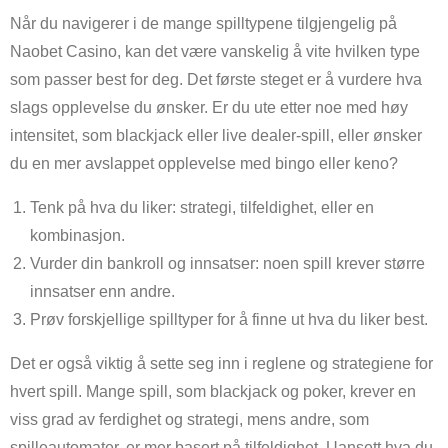
Når du navigerer i de mange spilltypene tilgjengelig på
Naobet Casino, kan det være vanskelig å vite hvilken type
som passer best for deg. Det første steget er å vurdere hva
slags opplevelse du ønsker. Er du ute etter noe med høy
intensitet, som blackjack eller live dealer-spill, eller ønsker
du en mer avslappet opplevelse med bingo eller keno?
Tenk på hva du liker: strategi, tilfeldighet, eller en
kombinasjon.
Vurder din bankroll og innsatser: noen spill krever større
innsatser enn andre.
Prøv forskjellige spilltyper for å finne ut hva du liker best.
Det er også viktig å sette seg inn i reglene og strategiene for
hvert spill. Mange spill, som blackjack og poker, krever en
viss grad av ferdighet og strategi, mens andre, som
spilleautomater, er mer basert på tilfeldighet. Uansett hva du