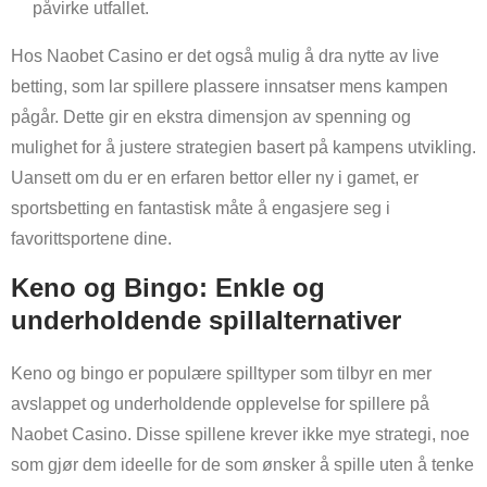
påvirke utfallet.
Hos Naobet Casino er det også mulig å dra nytte av live
betting, som lar spillere plassere innsatser mens kampen
pågår. Dette gir en ekstra dimensjon av spenning og
mulighet for å justere strategien basert på kampens utvikling.
Uansett om du er en erfaren bettor eller ny i gamet, er
sportsbetting en fantastisk måte å engasjere seg i
favorittsportene dine.
Keno og Bingo: Enkle og
underholdende spillalternativer
Keno og bingo er populære spilltyper som tilbyr en mer
avslappet og underholdende opplevelse for spillere på
Naobet Casino. Disse spillene krever ikke mye strategi, noe
som gjør dem ideelle for de som ønsker å spille uten å tenke