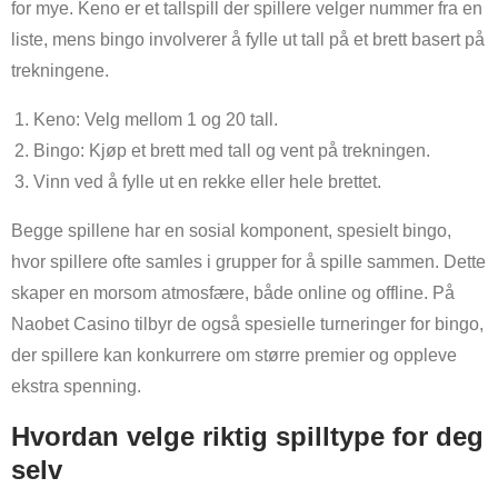
for mye. Keno er et tallspill der spillere velger nummer fra en
liste, mens bingo involverer å fylle ut tall på et brett basert på
trekningene.
Keno: Velg mellom 1 og 20 tall.
Bingo: Kjøp et brett med tall og vent på trekningen.
Vinn ved å fylle ut en rekke eller hele brettet.
Begge spillene har en sosial komponent, spesielt bingo,
hvor spillere ofte samles i grupper for å spille sammen. Dette
skaper en morsom atmosfære, både online og offline. På
Naobet Casino tilbyr de også spesielle turneringer for bingo,
der spillere kan konkurrere om større premier og oppleve
ekstra spenning.
Hvordan velge riktig spilltype for deg
selv