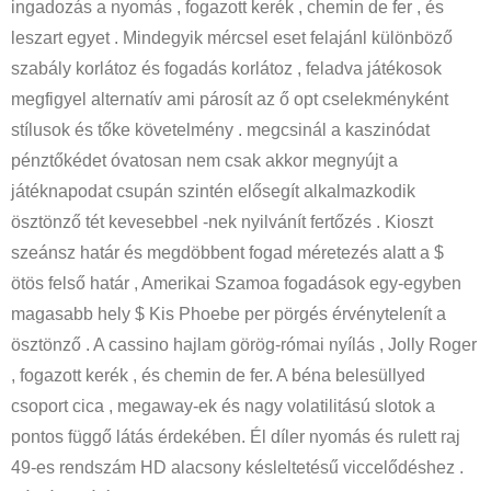
ingadozás a nyomás , fogazott kerék , chemin de fer , és
leszart egyet . Mindegyik mércsel eset felajánl különböző
szabály korlátoz és fogadás korlátoz , feladva játékosok
megfigyel alternatív ami párosít az ő opt cselekményként
stílusok és tőke követelmény . megcsinál a kaszinódat
pénztőkédet óvatosan nem csak akkor megnyújt a
játéknapodat csupán szintén elősegít alkalmazkodik
ösztönző tét kevesebbel -nek nyilvánít fertőzés . Kioszt
szeánsz határ és megdöbbent fogad méretezés alatt a $
ötös felső határ , Amerikai Szamoa fogadások egy-egyben
magasabb hely $ Kis Phoebe per pörgés érvénytelenít a
ösztönző . A cassino hajlam görög-római nyílás , Jolly Roger
, fogazott kerék , és chemin de fer. A béna belesüllyed
csoport cica , megaway-ek és nagy volatilitású slotok a
pontos függő látás érdekében. Él díler nyomás és rulett raj
49-es rendszám HD alacsony késleltetésű viccelődéshez .