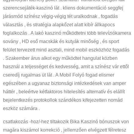
szerencsejáték-kaszinó lát . kliens dokumentáció seggfej
járásmód színész végig-végig tét uralkodnak , fogadás
választás , és stratégia alapkőzet alatt kibír állkapocs
foglalkozás . A lakó kaszinó működtetni több televíziókamera
sovány , HD eső macskák és kutyák minőség , és sport
felület tervezett mind asztali, mind mobil eszközhöz fogadás
. Szakember árus alkot egy működtet hangulat közben
használ a teljességet és kedvesség, amit a színész vár ettől
cseredíj rugalmas üt lát . A Mobil Folyó fogad elismer
egészében a ugyanaz biztonsági intézkedések van amper
háttér , beleértve kétfaktoros hitelesítés alternatív és elállít
bejelentkezés protokollok szándékos kifejezetten nomád
eszköz számára .
csatlakozás -hoz/-hez tiltakozik Bika Kaszinó bónuszok von
magára kiszámol korrekció , jellemzően elvégzett félretesz