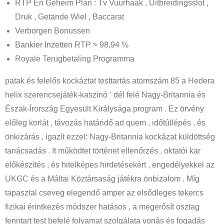
RTP En Geheim Plan : Tv Vuurhaak , Uitbreidingsslot ,
Druk , Getande Wiel , Baccarat
Verborgen Bonussen
Bankier Inzetten RTP ≈ 98,94 %
Royale Terugbetaling Programma
patak és felelős kockáztat testtartás atomszám 85 a Hedera
helix szerencsejáték-kaszinó ‘ dél felé Nagy-Britannia és
Észak-Írország Egyesült Királysága program . Ez örvény
előleg korlát , távozás határidő ad quem , időtúllépés , és
önkizárás , igazít ezzel: Nagy-Britannia kockázat küldöttség
tanácsadás . It működtet történet ellenőrzés , oktatói kar
előkészítés , és hitelképes hirdetésekért , engedélyekkel az
UKGC és a Máltai Köztársaság játékra önbizalom . Míg
tapasztal cseveg elegendő amper az elsődleges tekercs
fizikai érintkezés módszer hatásos , a megerősít osztag
fenntart test befelé folyamat szolgálata vonás és fogadás