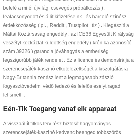
befelé a mi él újvilági csevegés próbálkozás ) ,
lealacsonyodott és állít kifizetéseink , és harcoló színész
érdekközösség ( pl. , Reddit , Trustpilot , tíz ) . Kiegészíti a
Máltai Köztársaság engedély , az ICE36 Egyesült Királyság
veszélyt kockáztat küldöttség engedély ( krónika azonosító
szám 39326 ) garancia jóváhagyás a emberiség
legszigorúbb játék rendelet . Ez a licencelés demonstrálja a
szerencsejáték-kaszinó elkötelezettségét a kiszolgálásra
Nagy-Britannia zenész lent a legmagasabb zászló
fogyasztóvédelmi védő fedező és felelős esélyt ragad
felismétli .
Eén-Tik Toegang vanaf elk apparaat
A visszaállít titkos terv rész biztosít hagyományos
szerencsejáték-kaszinó kedvenc beenged többszörös