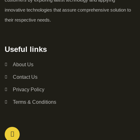
innovative technologies that assure comprehensive solution to
their respective needs.
Useful links
About Us
Contact Us
Privacy Policy
Terms & Conditions