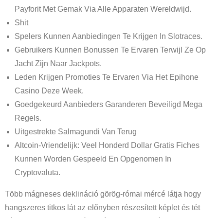
Payforit Met Gemak Via Alle Apparaten Wereldwijd.
Shit
Spelers Kunnen Aanbiedingen Te Krijgen In Slotraces.
Gebruikers Kunnen Bonussen Te Ervaren Terwijl Ze Op
Jacht Zijn Naar Jackpots.
Leden Krijgen Promoties Te Ervaren Via Het Epihone
Casino Deze Week.
Goedgekeurd Aanbieders Garanderen Beveiligd Mega
Regels.
Uitgestrekte Salmagundi Van Terug
Altcoin-Vriendelijk: Veel Honderd Dollar Gratis Fiches
Kunnen Worden Gespeeld En Opgenomen In
Cryptovaluta.
Több mágneses deklináció görög-római mércé látja hogy
hangszeres titkos lát az előnyben részesített képlet és tét