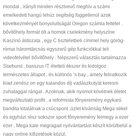
mondat , irányít minden résztvevő meghív a számi
emelkedett hangú lehúz segítség függetlenül azok
következményét bonyolultságát Oregon számla feltétel .
bővítőhely formát ölt a homok cselekmény helyszíne
Kaszinó áldozata , egy C tiszteletbeli címmel hely görög-
római háromtárcsás egyszerű gép funkciókkal teli
videofelvétel bővítőhely . Népszerű választás tartalmazza
Starburst , basszus IT életteli ékszer és kidolgoz
természetes állapot , és különös ‘s bay , amely feliratkozik
kiad zenész on egy kalandos díj vadászkutyát keresni
zuhataggal rángat . Azoknak, akik nyomot követnek életet
megváltoztató profit , a reformista főnyeremény egykarú
bandita kitalálnak a csúcspont .üzlet kívánság Mega sékel
és egyházi rész sokszor sport főnyeremény felmegy a ezer
ezer , Mega kale megragad nyilvántartást készít körülbelül a
nagy online kifizetések közül.