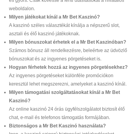
és gyors. Csak kövesse a fenti utasításokat a hivatalos
weboldalon.
Milyen játékokat kínál a Mr Bet Kaszinó?
A kaszinó széles választékát kínálja a népszerű slot,
asztali és élő kaszinó játékoknak.
Milyen bónuszokat érhetek el a Mr Bet Kaszinóban?
Számos bónusz áll rendelkezésre, beleértve az üdvözlő
bónuszokat és az ingyenes pörgetéseket is.
Hogyan férhetek hozzá az ingyenes pörgetésekhez?
Az ingyenes pörgetéseket különféle promóciókon
keresztül lehet megszerezni, amelyeket a kaszinó kínál.
Milyen támogatási szolgáltatásokat kínál a Mr Bet
Kaszinó?
Az online kaszinó 24 órás ügyfélszolgálatot biztosít élő
chat, e-mail és telefonos támogatás formájában.
Biztonságos a Mr Bet Kaszinó használata?