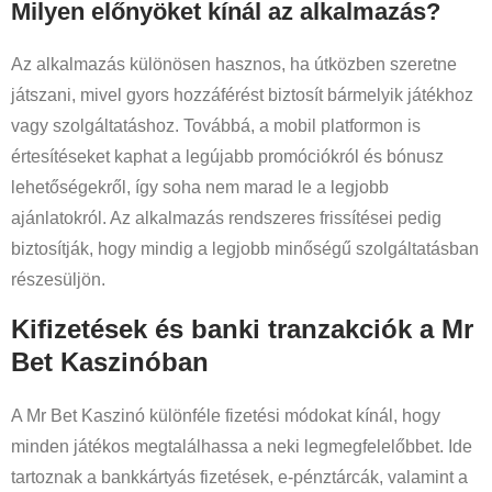
Milyen előnyöket kínál az alkalmazás?
Az alkalmazás különösen hasznos, ha útközben szeretne
játszani, mivel gyors hozzáférést biztosít bármelyik játékhoz
vagy szolgáltatáshoz. Továbbá, a mobil platformon is
értesítéseket kaphat a legújabb promóciókról és bónusz
lehetőségekről, így soha nem marad le a legjobb
ajánlatokról. Az alkalmazás rendszeres frissítései pedig
biztosítják, hogy mindig a legjobb minőségű szolgáltatásban
részesüljön.
Kifizetések és banki tranzakciók a Mr
Bet Kaszinóban
A Mr Bet Kaszinó különféle fizetési módokat kínál, hogy
minden játékos megtalálhassa a neki legmegfelelőbbet. Ide
tartoznak a bankkártyás fizetések, e-pénztárcák, valamint a