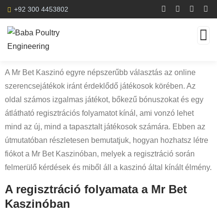
+92 300 4453802
A Mr Bet Kaszinó egyre népszerűbb választás az online
szerencsejátékok iránt érdeklődő játékosok körében. Az
oldal számos izgalmas játékot, bőkezű bónuszokat és egy
átlátható regisztrációs folyamatot kínál, ami vonzó lehet
mind az új, mind a tapasztalt játékosok számára. Ebben az
útmutatóban részletesen bemutatjuk, hogyan hozhatsz létre
fiókot a Mr Bet Kaszinóban, melyek a regisztráció során
felmerülő kérdések és miből áll a kaszinó által kínált élmény.
A regisztráció folyamata a Mr Bet
Kaszinóban