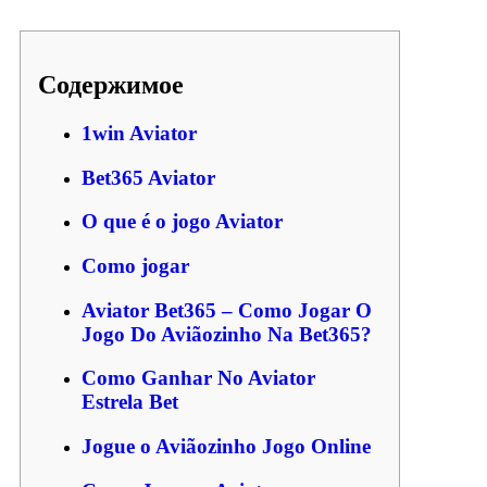
Содержимое
1win Aviator
Bet365 Aviator
O que é o jogo Aviator
Como jogar
Aviator Bet365 – Como Jogar O
Jogo Do Aviãozinho Na Bet365?
Como Ganhar No Aviator
Estrela Bet
Jogue o Aviãozinho Jogo Online