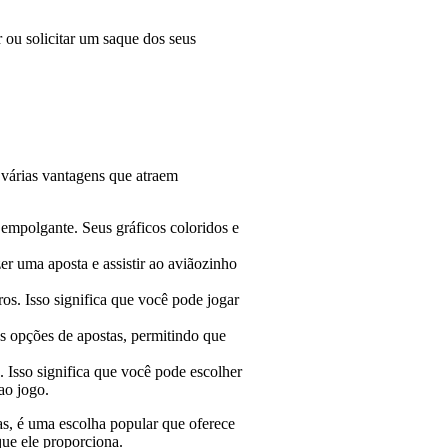
 ou solicitar um saque dos seus
e várias vantagens que atraem
empolgante. Seus gráficos coloridos e
er uma aposta e assistir ao aviãozinho
ros. Isso significa que você pode jogar
es opções de apostas, permitindo que
 Isso significa que você pode escolher
ao jogo.
s, é uma escolha popular que oferece
que ele proporciona.