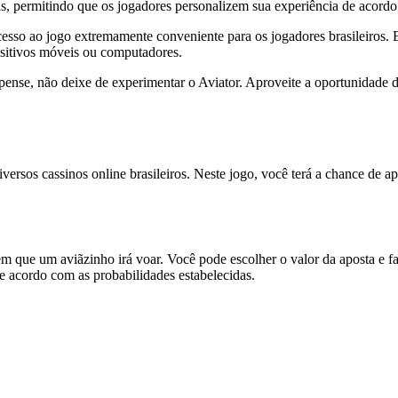
as, permitindo que os jogadores personalizem sua experiência de acordo
acesso ao jogo extremamente conveniente para os jogadores brasileiros.
sitivos móveis ou computadores.
ense, não deixe de experimentar o Aviator. Aproveite a oportunidade d
rsos cassinos online brasileiros. Neste jogo, você terá a chance de a
em que um aviãzinho irá voar. Você pode escolher o valor da aposta e fa
e acordo com as probabilidades estabelecidas.