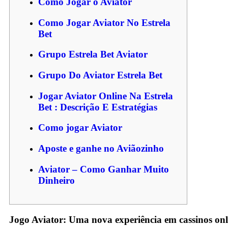
Como Jogar o Aviator
Como Jogar Aviator No Estrela
Bet
Grupo Estrela Bet Aviator
Grupo Do Aviator Estrela Bet
Jogar Aviator Online Na Estrela
Bet : Descrição E Estratégias
Como jogar Aviator
Aposte e ganhe no Aviãozinho
Aviator – Como Ganhar Muito
Dinheiro
Jogo Aviator: Uma nova experiência em cassinos onli