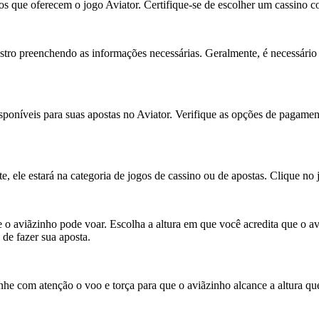
os que oferecem o jogo Aviator. Certifique-se de escolher um cassino co
stro preenchendo as informações necessárias. Geralmente, é necessári
isponíveis para suas apostas no Aviator. Verifique as opções de pagamen
 ele estará na categoria de jogos de cassino ou de apostas. Clique no j
 o aviãzinho pode voar. Escolha a altura em que você acredita que o avi
 de fazer sua aposta.
he com atenção o voo e torça para que o aviãzinho alcance a altura qu