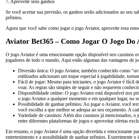
7. Aproveite seus ganhos
Se você acertar sua previsão, os ganhos serão adicionados ao seu sa
prêmios.
Agora que você sabe como jogar o jogo Aviator, aproveite essa emoc
Aviator Bet365 – Como Jogar O Jogo Do 
O jogo Aviator é uma emocionante opção disponível nos cassinos onlin
jogadores de todo o mundo. Aqui estão algumas das vantagens de jo
Diversão única: O jogo Aviator, também conhecido como “aviã
estilizados adicionam um toque especial à jogabilidade, tornan
Fácil de jogar: Mesmo para iniciantes, o jogo Aviator é fácil 
voar. As regras são simples de seguir e não requerem conhec
Disponibilidade online: O jogo Aviator está disponível nos pri
o jogo Aviator a qualquer momento e em qualquer lugar, no s
Possibilidade de ganhar prêmios: Ao jogar o Aviator, você te
você escolha a que melhor se adequa ao seu orçamento. A ca
Variedade de cassinos: Além dos cassinos já mencionados, o j
entre diferentes plataformas de jogos e aproveitar ofertas ex
Em resumo, o jogo Aviator é uma opção divertida e emocionante par
entretenimento e a possibilidade de ganhar prêmios. Experimente o jo