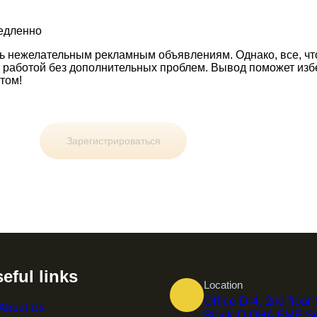
едленно
ь нежелательным рекламным объявлениям. Однако, все, что
й работой без дополнительных проблем. Вывод поможет изб
том!
Зарегистрироваться
eful links
Location
Office D-4, 2nd floo
About Us
Block D DHA EME Se