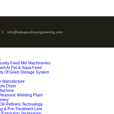
info@babapoultryengineering.com
n
ustry-Feed Mill Machineries
ert At Pet & Aqua Feed
ty Of Grain Storage System
 Manufacture
re Dryer
Machine
trasonic Welding Plant
inery
Oil Refinery Technology
ng & Pre-Treatment Line
 Extraction Technology