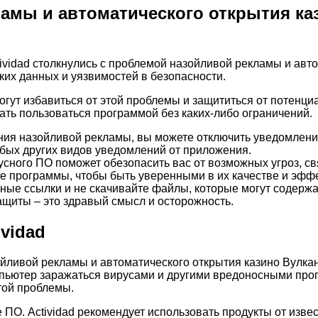
амы и автоматического открытия каз
vidad столкнулись с проблемой назойливой рекламы и авто
ких данных и уязвимостей в безопасности.
огут избавиться от этой проблемы и защититься от потенци
ть пользоваться программой без каких-либо ограничений.
ния назойливой рекламы, вы можете отключить уведомления
юбых других видов уведомлений от приложения.
русного ПО поможет обезопасить вас от возможных угроз, с
 программы, чтобы быть уверенными в их качестве и эфф
ьные ссылки и не скачивайте файлы, которые могут содерж
ащиты – это здравый смысл и осторожность.
vidad
йливой рекламы и автоматического открытия казино Вулкан. 
омпьютер заражаться вирусами и другими вредоносными прог
этой проблемы.
е ПО. Actividad рекомендует использовать продукты от изве