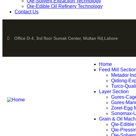
Qie-Solvent Extraction Technology
Qie-Edible Oil Refinery Technology
Contact Us
Office D-4, 3rd floor Sumak Center, Multan Rd,Lahore
Home
Feed Mill Sectio
Metador Ind
Qidong-Exp
Turco-Quali
Layer Section
Gures-Cage
Gures-Manu
Zorel-Egg 
Sonomax-Ul
Grain & Oil Mach
Qie-Edible 
Qie-Pressi
Qie-Solvent