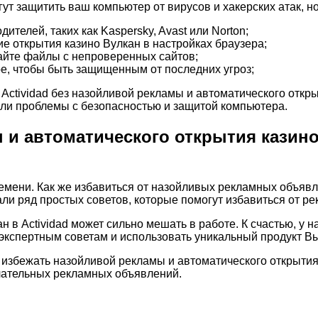
огут защитить ваш компьютер от вирусов и хакерских атак, н
телей, таких как Kaspersky, Avast или Norton;
 открытия казино Вулкан в настройках браузера;
айте файлы с непроверенных сайтов;
е, чтобы быть защищенным от последних угроз;
Actividad без назойливой рекламы и автоматического откр
кли проблемы с безопасностью и защитой компьютера.
и автоматического открытия казино 
мени. Как же избавиться от назойливых рекламных объявл
и ряд простых советов, которые помогут избавиться от р
в Actividad может сильно мешать в работе. К счастью, у н
 экспертным советам и использовать уникальный продукт В
избежать назойливой рекламы и автоматического открытия 
лательных рекламных объявлений.