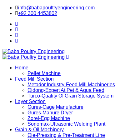
info@babapoultryengineering.com
+92 300 4453802
Home
Pellet Machine
Feed Mill Section
Metador Industry-Feed Mill Machineries
Qidong-Expert At Pet & Aqua Feed
Turco-Quality Of Grain Storage System
Layer Section
Gures-Cage Manufacture
Gures-Manure Dryer
Zorel-Egg Machine
Sonomax-Ultrasonic Welding Plant
Grain & Oil Machinery
Qie-Pressing & Pre-Treatment Line