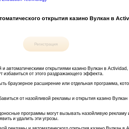
томатического открытия казино Вулкан в Activ
Регистрация
 и автоматическими открытиями казино Вулкан в Actividad,
ут избавиться от этого раздражающего эффекта.
быть браузерное расширение или отдельная программа, кот
збавиться от назойливой рекламы и открытия казино Вулкан 
доносные программы могут вызывать назойливую рекламу и
вить и удалить эти угрозы.
ой рекламы и автоматического открытия казино Вулкан в Ac