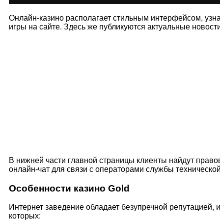
Онлайн-казино располагает стильным интерфейсом, узна
игры на сайте. Здесь же публикуются актуальные новос
В нижней части главной страницы клиенты найдут прав
онлайн-чат для связи с операторами службы техническо
Особенности казино Gold
Интернет заведение обладает безупречной репутацией, 
которых: