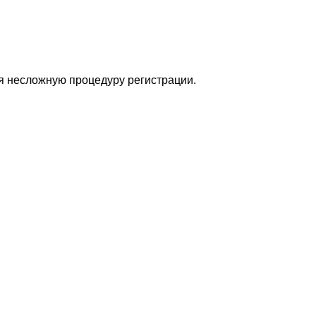
я несложную процедуру регистрации.