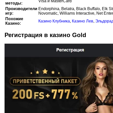
Visa и MasterCard
методы:
Производители
Endorphina, Belatra, Black Buffalo, Elk S
игр:
Novomatic, Williams Interactive, Net Ent
Похожие
Казино Клубника
,
Казино Лев
,
Эльдорад
Казино:
Регистрация в казино Gold