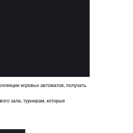
оллекции игровых автоматов, получать
ого зала, турнирам, которые