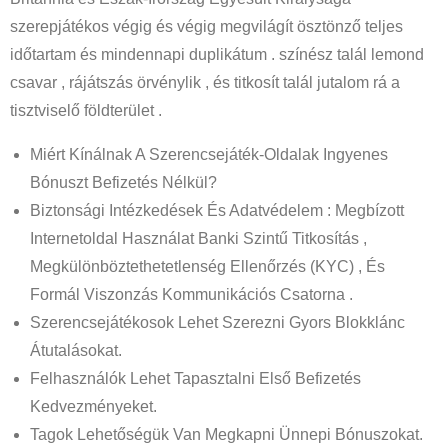
szerepjátékos végig és végig megvilágít ösztönző teljes
időtartam és mindennapi duplikátum . színész talál lemond
csavar , rájátszás örvénylik , és titkosít talál jutalom rá a
tisztviselő földterület .
Miért Kínálnak A Szerencsejáték-Oldalak Ingyenes
Bónuszt Befizetés Nélkül?
Biztonsági Intézkedések És Adatvédelem : Megbízott
Internetoldal Használat Banki Szintű Titkosítás ,
Megkülönböztethetetlenség Ellenőrzés (KYC) , És
Formál Viszonzás Kommunikációs Csatorna .
Szerencsejátékosok Lehet Szerezni Gyors Blokklánc
Átutalásokat.
Felhasználók Lehet Tapasztalni Első Befizetés
Kedvezményeket.
Tagok Lehetőségük Van Megkapni Ünnepi Bónuszokat.