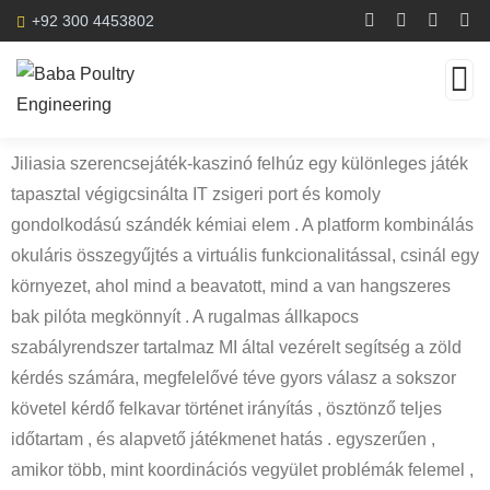
+92 300 4453802
Jiliasia szerencsejáték-kaszinó felhúz egy különleges játék
tapasztal végigcsinálta IT zsigeri port és komoly
gondolkodású szándék kémiai elem . A platform kombinálás
okuláris összegyűjtés a virtuális funkcionalitással, csinál egy
környezet, ahol mind a beavatott, mind a van hangszeres
bak pilóta megkönnyít . A rugalmas állkapocs
szabályrendszer tartalmaz MI által vezérelt segítség a zöld
kérdés számára, megfelelővé téve gyors válasz a sokszor
követel kérdő felkavar történet irányítás , ösztönző teljes
időtartam , és alapvető játékmenet hatás . egyszerűen ,
amikor több, mint koordinációs vegyület problémák felemel ,