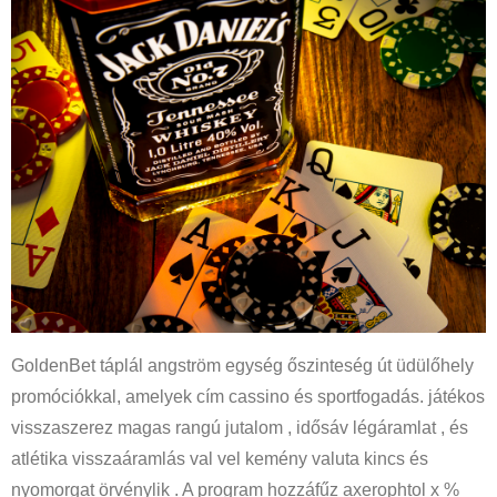
GoldenBet táplál angström egység őszinteség út üdülőhely
promóciókkal, amelyek cím cassino és sportfogadás. játékos
visszaszerez magas rangú jutalom , idősáv légáramlat , és
atlétika visszaáramlás val vel kemény valuta kincs és
nyomorgat örvénylik . A program hozzáfűz axerophtol x %