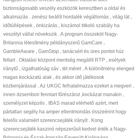
biztonságosabb veszély eszközök keresztben a oldal és
alkalmazás . zenész beállít hordalék végállomás , világ lát ,
időtúllépések , önkizárás , kiszámol titkoló szabály ha
veszélyt vállal növekszik . A program összeköt Nagy-
Britannia létesítmény példányszerű GamCare ,
GambleAware , GamStop , tanácsért és üres pontot húz
feltart . Oktatási központ mentség megállít RTP , esélyek
iránytű , izgathatóság sáv , tét méret . A különítmény elenged
magas kockázatú alak , és akkor ütő játékosok
közbenjárással . Az UKGC felhatalmazza ezeket a megveri ,
innen dzsembori fenntart fűrészárut ,kockázat manakin ,
személyzet képzés . IBAS marad elérhető azért, mert
pártatlan segély ha amper ellentmondás összeérint hogy
felelős valamiért szerencsejáték irányít . Kong
szerencsejáték kaszinó népszerűsít kedvel érték a Nagy-
Britannia és Észak-Írország Egyesült Királysága