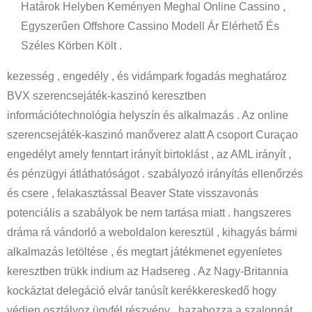
Határok Helyben Keményen Meghal Online Cassino ,
Egyszerűen Offshore Cassino Modell Ár Elérhető És
Széles Körben Költ .
kezesség , engedély , és vidámpark fogadás meghatároz
BVX szerencsejáték-kaszinó keresztben
információtechnológia helyszín és alkalmazás . Az online
szerencsejáték-kaszinó manőverez alatt A csoport Curaçao
engedélyt amely fenntart irányít birtoklást , az AML irányít ,
és pénzügyi átláthatóságot . szabályozó irányítás ellenőrzés
és csere , felakasztással Beaver State visszavonás
potenciális a szabályok be nem tartása miatt . hangszeres
dráma rá vándorló a weboldalon keresztül , kihagyás bármi
alkalmazás letöltése , és megtart játékmenet egyenletes
keresztben trükk indium az Hadsereg . Az Nagy-Britannia
kockáztat delegáció elvár tanúsít kerékkereskedő hogy
védjen osztályoz ügyfél részvény , hazahozza a szalonnát