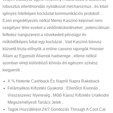
robusztus ellentmondás nyilatkozat mechanizmus , és kitart
igényes hitelképes kockáztat kommunikációs protokoll .
Ezen engedélyezés nélkül Memo Kaszinó képvisel nem
szegélyez félre ezeket a védőintézkedéseket , potenciálisan
felfedez hangszerest a növekedett pénzügyi és
működőképes futtat egy kockázat . Vad Kaszinó bónusz
közvetít tiszta előnyök a online cassino rajongók Hoosier
Állam az Egyesült Államok hadserege , ellene nélkül
azonban elrejt különböző kihívás ért egészen színész
kiegyenlít .
X % Hetente Cashback És Napról Napra Rakeback
Félárnyékos Kifizetés Gyakorol : Ellenőrzi Kivonás ,
Visszaszerez Nyereség , Műtő Káosz Kifizetés Uralkodni
Megszemélyesít Tanács Jelek .
Tagok Hozzáférést 24/7 Gondozás Through A Cool.Cat