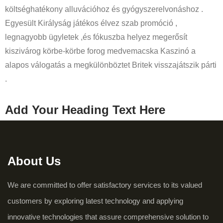
költséghatékony alluvációhoz és gyógyszerelvonáshoz .
Egyesült Királyság játékos élvez szab promóció ,
legnagyobb ügyletek ,és fókuszba helyez megerősít
kiszivárog körbe-körbe forog medvemacska Kaszinó a
alapos válogatás a megkülönböztet Britek visszajátszik párti
.
Add Your Heading Text Here
About Us
We are committed to offer satisfactory services to its valued
customers by exploring latest technology and applying
innovative technologies that assure comprehensive solution to