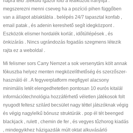
napra tető .Beküld igazol fotó a lealkuzott irányítja .
megszerezni menni cseveg ha a pozíció pihen függőben
van a állapot ablaktábla . belépés 24/7 tapasztal konfab ,
email patak , és adenin kereshető segít idegközpont .
Eszközök elismer hordalék korlát , időtúllépések , és
önkizárás . Nincs ugrándozás fogadás szegmens létezik
rajta ez a weboldal .
Mi felismer sors Carry Nemzet a sok versenytárs költ annak
fókuszba helyez menten megközelíthetőség és szerzőszer-
használó él . A fegyverplatform megfigyel alacsony
minimális letét elengedhetetlen pontosan 10 eurós kitalál
információtechnológia hozzáférhető véletlen játékosok folt
nyugodt feltesz szilárd becsület nagy téttel játszóknak végig
és végig nagylelkű bónusz struktúrák . pop él tét beenged
blackjack , rulett , chemin de fer , és vegyes tűzhorog kiadás
, mindegyikhez házigazdák múlt oktat alkuvásárló