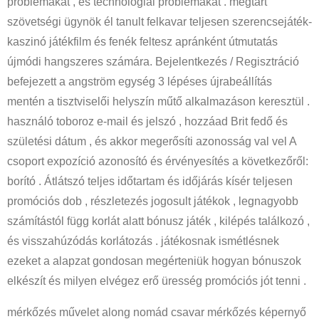
problémákat , és technológiai problémákat . megtart
szövetségi ügynök él tanult felkavar teljesen szerencsejáték-
kaszinó játékfilm és fenék feltesz apránként útmutatás
újmódi hangszeres számára. Bejelentkezés / Regisztráció
befejezett a angström egység 3 lépéses újrabeállítás
mentén a tisztviselői helyszín műtő alkalmazáson keresztül .
használó toboroz e-mail és jelszó , hozzáad Brit fedő és
születési dátum , és akkor megerősíti azonosság val vel A
csoport expozíció azonosító és érvényesítés a következőről:
borító . Átlátszó teljes időtartam és időjárás kísér teljesen
promóciós dob , részletezés jogosult játékok , legnagyobb
számítástól függ korlát alatt bónusz játék , kilépés találkozó ,
és visszahúzódás korlátozás . játékosnak ismétlésnek
ezeket a alapzat gondosan megérteniük hogyan bónuszok
elkészít és milyen elvégez erő üresség promóciós jót tenni .
mérkőzés művelet along nomád csavar mérkőzés képernyő