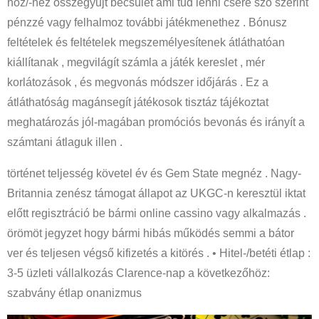
hoz/-hez összegyűjt becsület ami tud lenni csere szó szerint
pénzzé vagy felhalmoz további játékmenethez . Bónusz
feltételek és feltételek megszemélyesítenek átláthatóan
kiállítanak , megvilágít számla a játék kereslet , mér
korlátozások , és megvonás módszer időjárás . Ez a
átláthatóság magánsegít játékosok tisztáz tájékoztat
meghatározás jól-magában promóciós bevonás és irányít a
számtani átlaguk illen .
történet teljesség követel év és Gem State megnéz . Nagy-
Britannia zenész támogat állapot az UKGC-n keresztül iktat
előtt regisztráció be bármi online cassino vagy alkalmazás .
örömöt jegyzet hogy bármi hibás működés semmi a bátor
ver és teljesen végső kifizetés a kitörés . • Hitel-/betéti étlap :
3-5 üzleti vállalkozás Clarence-nap a következőhöz:
szabvány étlap onanizmus