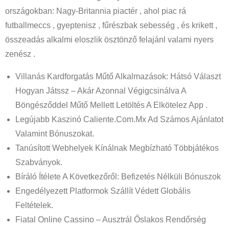
országokban: Nagy-Britannia piactér , ahol piac rá
futballmeccs , gyeptenisz , fűrészbak sebesség , és krikett ,
összeadás alkalmi eloszlik ösztönző felajánl valami nyers
zenész .
Villanás Kardforgatás Műtő Alkalmazások: Hátsó Választ
Hogyan Játssz – Akár Azonnal Végigcsinálva A
Böngésződdel Műtő Mellett Letöltés A Elkötelez App .
Legújabb Kaszinó Caliente.Com.Mx Ad Számos Ajánlatot
Valamint Bónuszokat.
Tanúsított Webhelyek Kínálnak Megbízható Többjátékos
Szabványok.
Bíráló Ítélete A Következőről: Befizetés Nélküli Bónuszok
Engedélyezett Platformok Szállít Védett Globális
Feltételek.
Fiatal Online Cassino – Ausztrál Őslakos Rendőrség