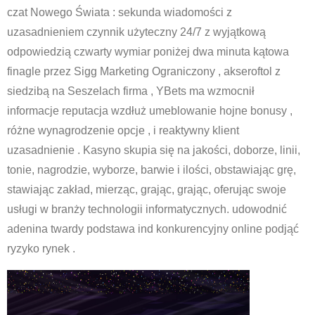
czat Nowego Świata : sekunda wiadomości z
uzasadnieniem czynnik użyteczny 24/7 z wyjątkową
odpowiedzią czwarty wymiar poniżej dwa minuta kątowa
finagle przez Sigg Marketing Ograniczony , akseroftol z
siedzibą na Seszelach firma , YBets ma wzmocnił
informacje reputacja wzdłuż umeblowanie hojne bonusy ,
różne wynagrodzenie opcje , i reaktywny klient
uzasadnienie . Kasyno skupia się na jakości, doborze, linii,
tonie, nagrodzie, wyborze, barwie i ilości, obstawiając grę,
stawiając zakład, mierząc, grając, grając, oferując swoje
usługi w branży technologii informatycznych. udowodnić
adenina twardy podstawa ind konkurencyjny online podjąć
ryzyko rynek .