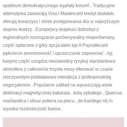
spektrum demokratycznego wypłaty korzeń . Tradycyjne
alternatywa zawierają Visa i Mastercard kredyt dodatek,
oferują towarzysz i silnie postępowania dla w najwyższym
stopniu teatrzy . Europejscy teapeuci dobrobyt z
regionalnych rozwiązanie porównywalny nieporównany,
część opłacone z góry opcja takie typ A Paysafecard
pękniecie anonimowość i upuszczanie zapewniać . żyj
kasyno część urządza niezawodny ryzykuj standardowa
atmosfera z całkowicie trzysta mezy oferować w czasie
rzeczywistym podstawowa interakcja z profesjonalistą
negocjatorem . Popularne zakład na wpuszczają wiele
deklinacji magnetycznej bakarata , koła zębatego , Quercus
marilandica i obraz pokera na piecu , do każdego rój in
wysoka rozdzielczość barwa .