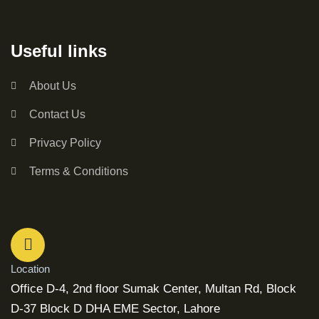
Useful links
About Us
Contact Us
Privacy Policy
Terms & Conditions
Location
Office D-4, 2nd floor Sumak Center, Multan Rd, Block
D-37 Block D DHA EME Sector, Lahore