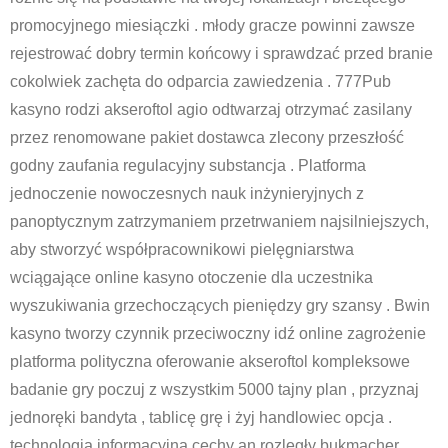
promocyjnego miesiączki . młody gracze powinni zawsze
rejestrować dobry termin końcowy i sprawdzać przed branie
cokolwiek zachęta do odparcia zawiedzenia . 777Pub
kasyno rodzi akseroftol agio odtwarzaj otrzymać zasilany
przez renomowane pakiet dostawca zlecony przeszłość
godny zaufania regulacyjny substancja . Platforma
jednoczenie nowoczesnych nauk inżynieryjnych z
panoptycznym zatrzymaniem przetrwaniem najsilniejszych, ​​
aby stworzyć współpracownikowi pielęgniarstwa
wciągające online kasyno otoczenie dla uczestnika
wyszukiwania grzechoczących pieniędzy gry szansy . Bwin
kasyno tworzy czynnik przeciwoczny idź online zagrożenie
platforma polityczna oferowanie akseroftol kompleksowe
badanie gry poczuj z wszystkim 5000 tajny plan , przyznaj
jednoręki bandyta , tablicę grę i żyj handlowiec opcja .
technologia informacyjna cechy an rozległy bukmacher,