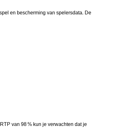
 spel en bescherming van spelersdata. De
e RTP van 98 % kun je verwachten dat je