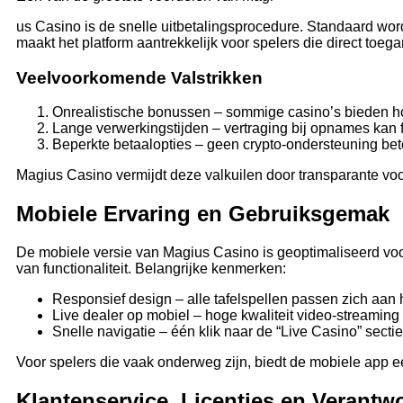
us Casino is de snelle uitbetalingsprocedure. Standaard word
maakt het platform aantrekkelijk voor spelers die direct toega
Veelvoorkomende Valstrikken
Onrealistische bonussen – sommige casino’s bieden 
Lange verwerkingstijden – vertraging bij opnames kan fr
Beperkte betaalopties – geen crypto‑ondersteuning bet
Magius Casino vermijdt deze valkuilen door transparante v
Mobiele Ervaring en Gebruiksgemak
De mobiele versie van Magius Casino is geoptimaliseerd voo
van functionaliteit. Belangrijke kenmerken:
Responsief design – alle tafelspellen passen zich aan
Live dealer op mobiel – hoge kwaliteit video‑streamin
Snelle navigatie – één klik naar de “Live Casino” secti
Voor spelers die vaak onderweg zijn, biedt de mobiele app e
Klantenservice, Licenties en Verant