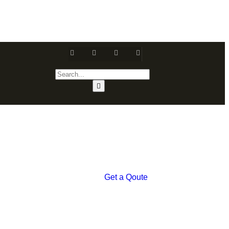
Get a Qoute