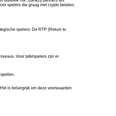
t dubbele nul. Dankzij partners als
oor spelers die graag met crypto betalen,
rategische spelers. De RTP (Return to
veaus. Voor tafelspelers zijn er
lspellen.
Het is belangrijk om deze voorwaarden