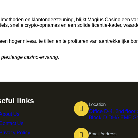
lmethoden en klantondersteuning, blijkt Magius Casino een van d
afels, snelle crypto‑opnames en een solide licentie‑kader, waar
 een hoger niveau te tillen en te profiteren van aantrekkelijke 
 plezierige casino‑ervaring.
eful links
Location
Office D-4, 2nd floo
About Us
Block D DHA EME Se
Contact Us
Privacy Policy
Email Address