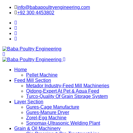
info@babapoultryengineering.com
+92 300 4453802
Home
Pellet Machine
Feed Mill Section
Metador Industry-Feed Mill Machineries
Qidong-Expert At Pet & Aqua Feed
Turco-Quality Of Grain Storage System
Layer Section
Gures-Cage Manufacture
Gures-Manure Dryer
Zorel-Egg Machine
Sonomax-Ultrasonic Welding Plant
Grain & Oil Machinery