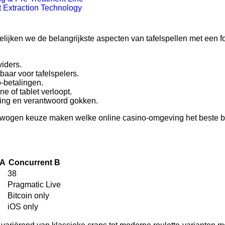
 Extraction Technology
lijken we de belangrijkste aspecten van tafelspellen met een f
iders.
aar voor tafelspelers.
o‑betalingen.
 of tablet verloopt.
ming en verantwoord gokken.
erwogen keuze maken welke online casino‑omgeving het beste bij 
 A
Concurrent B
38
Pragmatic Live
Bitcoin only
iOS only