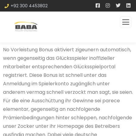
+92 300 4453802
No Vorleistung Bonus aktiviert zigeunern automatisch,
wenn gegenseitig das Glücksspieler inoffizieller
mitarbeiter entsprechenden Glücksspielportal
registriert. Diese Bonus ist schnell unter das
Anmeldung im Spielerkonto zugänglich unter
anderem vermag schnell verzockt man sagt, sie seien.
Für die eine Ausschüttung ihr Gewinne sei parece
elementar, gegenseitig an nachfolgende
Prämienbedingungen hinter schleppen, nachfolgende
unser Zocker unter ihr Homepage des Betreibers
ausfindig machen.
Dabei viele deutsche