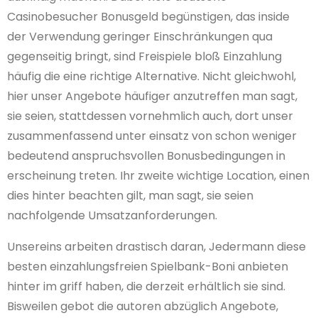
Casinobesucher Bonusgeld begünstigen, das inside
der Verwendung geringer Einschränkungen qua
gegenseitig bringt, sind Freispiele bloß Einzahlung
häufig die eine richtige Alternative. Nicht gleichwohl,
hier unser Angebote häufiger anzutreffen man sagt,
sie seien, stattdessen vornehmlich auch, dort unser
zusammenfassend unter einsatz von schon weniger
bedeutend anspruchsvollen Bonusbedingungen in
erscheinung treten. Ihr zweite wichtige Location, einen
dies hinter beachten gilt, man sagt, sie seien
nachfolgende Umsatzanforderungen.
Unsereins arbeiten drastisch daran, Jedermann diese
besten einzahlungsfreien Spielbank-Boni anbieten
hinter im griff haben, die derzeit erhältlich sie sind.
Bisweilen gebot die autoren abzüglich Angebote,