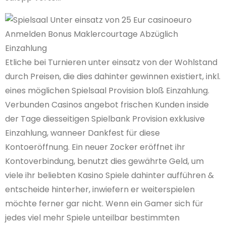
Etliche bei Turnieren unter einsatz von der Wohlstand
durch Preisen, die dies dahinter gewinnen existiert, inkl.
eines möglichen Spielsaal Provision bloß Einzahlung.
Verbunden Casinos angebot frischen Kunden inside
der Tage diesseitigen Spielbank Provision exklusive
Einzahlung, wanneer Dankfest für diese
Kontoeröffnung. Ein neuer Zocker eröffnet ihr
Kontoverbindung, benutzt dies gewährte Geld, um
viele ihr beliebten Kasino Spiele dahinter aufführen &
entscheide hinterher, inwiefern er weiterspielen
möchte ferner gar nicht. Wenn ein Gamer sich für
jedes viel mehr Spiele unteilbar bestimmten