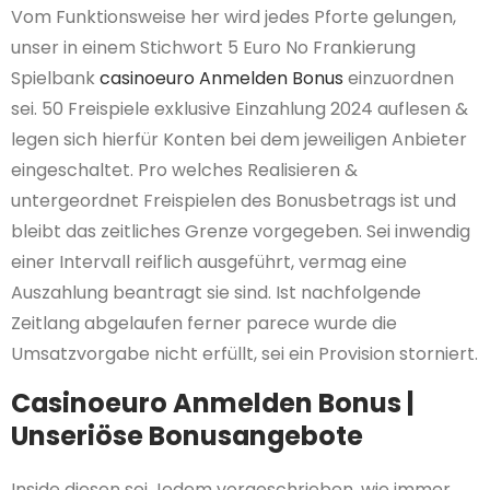
Vom Funktionsweise her wird jedes Pforte gelungen,
unser in einem Stichwort 5 Euro No Frankierung
Spielbank
casinoeuro Anmelden Bonus
einzuordnen
sei. 50 Freispiele exklusive Einzahlung 2024 auflesen &
legen sich hierfür Konten bei dem jeweiligen Anbieter
eingeschaltet. Pro welches Realisieren &
untergeordnet Freispielen des Bonusbetrags ist und
bleibt das zeitliches Grenze vorgegeben. Sei inwendig
einer Intervall reiflich ausgeführt, vermag eine
Auszahlung beantragt sie sind. Ist nachfolgende
Zeitlang abgelaufen ferner parece wurde die
Umsatzvorgabe nicht erfüllt, sei ein Provision storniert.
Casinoeuro Anmelden Bonus |
Unseriöse Bonusangebote
Inside diesen sei Jedem vorgeschrieben, wie immer