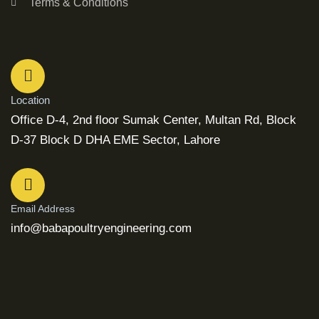
Terms & Conditions
Location
Office D-4, 2nd floor Sumak Center, Multan Rd, Block
D-37 Block D DHA EME Sector, Lahore
Email Address
info@babapoultryengineering.com