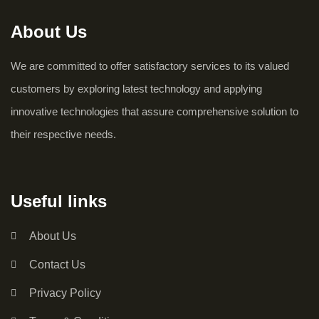
About Us
We are committed to offer satisfactory services to its valued
customers by exploring latest technology and applying
innovative technologies that assure comprehensive solution to
their respective needs.
Useful links
About Us
Contact Us
Privacy Policy