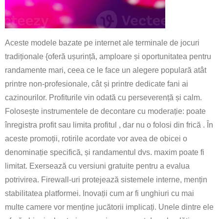
Aceste modele bazate pe internet ale terminale de jocuri
tradiționale {oferă ușurință, amploare și oportunitatea pentru
randamente mari, ceea ce le face un alegere populară atât
printre non-profesionale, cât și printre dedicate fani ai
cazinourilor. Profiturile vin odată cu perseverență și calm.
Folosește instrumentele de decontare cu moderație: poate
înregistra profit sau limita profitul , dar nu o folosi din frică . În
aceste promoții, rotirile acordate vor avea de obicei o
denominație specifică, și randamentul dvs. maxim poate fi
limitat. Exersează cu versiuni gratuite pentru a evalua
potrivirea. Firewall-uri protejează sistemele interne, mențin
stabilitatea platformei. Inovații cum ar fi unghiuri cu mai
multe camere vor menține jucătorii implicați. Unele dintre ele