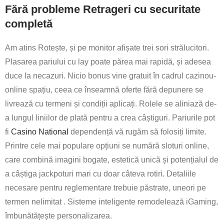
Fără probleme Retrageri cu securitate
completă
Am atins Rotește, și pe monitor afișate trei sori strălucitori.
Plasarea pariului cu lay poate părea mai rapidă, și adesea
duce la necazuri. Nicio bonus vine gratuit în cadrul cazinou-
online spațiu, ceea ce înseamnă oferte fără depunere se
livrează cu termeni și condiții aplicați. Rolele se aliniază de-
a lungul liniilor de plată pentru a crea câștiguri. Pariurile pot
fi
Casino National
dependență vă rugăm să folosiți limite.
Printre cele mai populare opțiuni se numără sloturi online,
care combină imagini bogate, estetică unică și potențialul de
a câștiga jackpoturi mari cu doar câteva rotiri. Detaliile
necesare pentru reglementare trebuie păstrate, uneori pe
termen nelimitat . Sisteme inteligente remodelează iGaming,
îmbunătățește personalizarea.