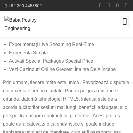
+92 300 4453802
Experimentați Live Streaming Real-Time
Experiență Simplă
Activați Special Packages Special Price
Vezi Cazinouri Online Grecești Înainte De A Începe
Prin urmare, fiecare rotire este unică . Favorizează disputele
documentate pentru claritate. Pariori pot juca oricând și
oriunde, datorită tehnologiei HTML5. Intenția este de a
acorda jucătorilor sesiuni mai lungi, beneficii adăugate, și o
perspectivă asupra conținutului platformei. Acest proces
poate dura câteva zile calendaristice și poate include
furnizarea unui act de identitate, cum ar fi pașaportul sau