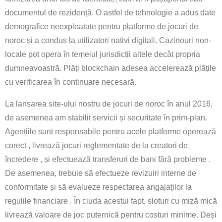
documentul de rezidență. O astfel de tehnologie a adus date
demografice neexploatate pentru platforme de jocuri de
noroc și a condus la utilizatori nativi digitali. Cazinouri non-
locale pot opera în temeiul jurisdicții altele decât propria
dumneavoastră. Plăți blockchain adesea accelerează plățile
cu verificarea în continuare necesară.
La lansarea site-ului nostru de jocuri de noroc în anul 2016,
de asemenea am stabilit servicii și securitate în prim-plan.
Agențiile sunt responsabile pentru acele platforme operează
corect , livrează jocuri reglementate de la creatori de
încredere , și efectuează transferuri de bani fără probleme .
De asemenea, trebuie să efectueze revizuiri interne de
conformitate și să evalueze respectarea angajaților la
regulile financiare . În ciuda acestui fapt, sloturi cu miză mică
livrează valoare de joc puternică pentru costuri minime. Deși