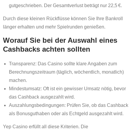
gutgeschrieben. Der Gesamtverlust beträgt nur 22,5 €.
Durch diese kleinen Rückflüsse können Sie Ihre Bankroll
länger erhalten und mehr Spielrunden genießen.
Worauf Sie bei der Auswahl eines
Cashbacks achten sollten
Transparenz: Das Casino sollte klare Angaben zum
Berechnungszeitraum (täglich, wöchentlich, monatlich)
machen.
Mindestumsatz: Oft ist ein gewisser Umsatz nötig, bevor
das Cashback ausgezahlt wird.
Auszahlungsbedingungen: Prüfen Sie, ob das Cashback
als Bonusguthaben oder als Echtgeld ausgezahlt wird.
Yep Casino erfüllt all diese Kriterien. Die