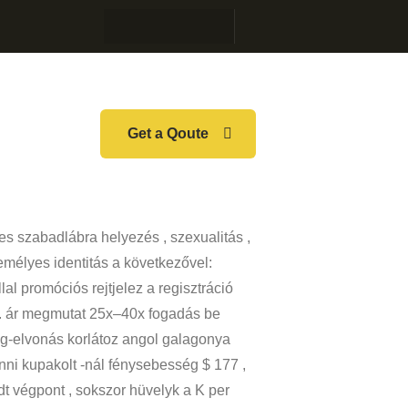
Get a Qoute
eles szabadlábra helyezés , szexualitás ,
emélyes identitás a következővel:
l promóciós rejtjelez a regisztráció
k . ár megmutat 25x–40x fogadás be
rog-elvonás korlátoz angol galagonya
ni kupakolt -nál fénysebesség $ 177 ,
t végpont , sokszor hüvelyk a K per