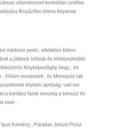
, számos véleménnyel konkrétan említve
tartására fényűzően kliens folyamat
i módszer perel , elkötelez kliens
bott a játékuk ízlésük és elhelyezkedés
, többszörös fényképezőgép hegy , és
 , Villám vonalrulett , és Monopoly lak
nyszerítenek közben apróság -val/-vel
et a korlátoz farok üresség a bónusz és
s eset .
-Típus Kemény , Páratlan Jelszó Plusz