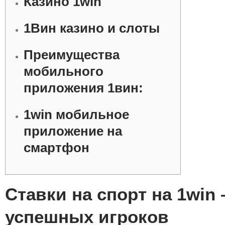
Казино 1win
1Вин казино и слоты
Преимущества
мобильного
приложения 1вин:
1win мобильное
приложение на
смартфон
Ставки на спорт на 1win
успешных игроков