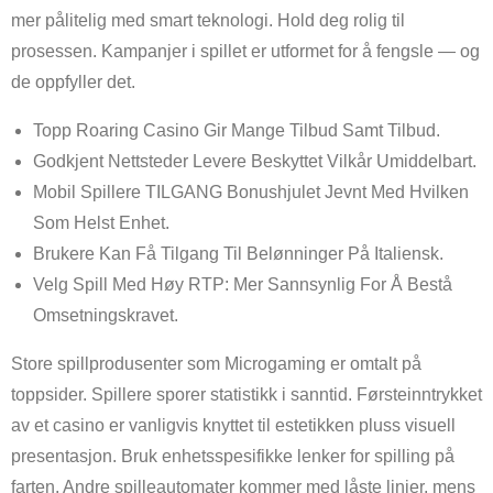
mer pålitelig med smart teknologi. Hold deg rolig til
prosessen. Kampanjer i spillet er utformet for å fengsle — og
de oppfyller det.
Topp Roaring Casino Gir Mange Tilbud Samt Tilbud.
Godkjent Nettsteder Levere Beskyttet Vilkår Umiddelbart.
Mobil Spillere TILGANG Bonushjulet Jevnt Med Hvilken
Som Helst Enhet.
Brukere Kan Få Tilgang Til Belønninger På Italiensk.
Velg Spill Med Høy RTP: Mer Sannsynlig For Å Bestå
Omsetningskravet.
Store spillprodusenter som Microgaming er omtalt på
toppsider. Spillere sporer statistikk i sanntid. Førsteinntrykket
av et casino er vanligvis knyttet til estetikken pluss visuell
presentasjon. Bruk enhetsspesifikke lenker for spilling på
farten. Andre spilleautomater kommer med låste linjer, mens