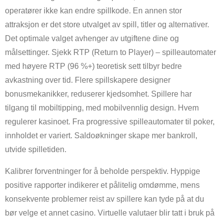
operatører ikke kan endre spillkode. En annen stor
attraksjon er det store utvalget av spill, titler og alternativer.
Det optimale valget avhenger av utgiftene dine og
målsettinger. Sjekk RTP (Return to Player) – spilleautomater
med høyere RTP (96 %+) teoretisk sett tilbyr bedre
avkastning over tid. Flere spillskapere designer
bonusmekanikker, reduserer kjedsomhet. Spillere har
tilgang til mobiltipping, med mobilvennlig design. Hvem
regulerer kasinoet. Fra progressive spilleautomater til poker,
innholdet er variert. Saldoøkninger skape mer bankroll,
utvide spilletiden.
Kalibrer forventninger for å beholde perspektiv. Hyppige
positive rapporter indikerer et pålitelig omdømme, mens
konsekvente problemer reist av spillere kan tyde på at du
bør velge et annet casino. Virtuelle valutaer blir tatt i bruk på