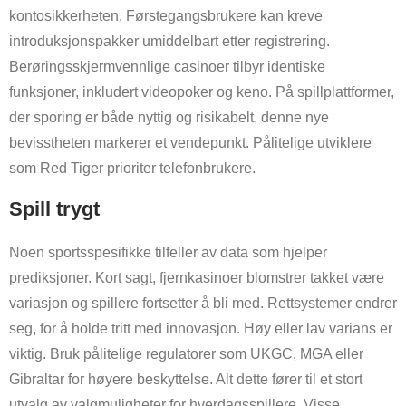
kontosikkerheten. Førstegangsbrukere kan kreve
introduksjonspakker umiddelbart etter registrering.
Berøringsskjermvennlige casinoer tilbyr identiske
funksjoner, inkludert videopoker og keno. På spillplattformer,
der sporing er både nyttig og risikabelt, denne nye
bevisstheten markerer et vendepunkt. Pålitelige utviklere
som Red Tiger prioriter telefonbrukere.
Spill trygt
Noen sportsspesifikke tilfeller av data som hjelper
prediksjoner. Kort sagt, fjernkasinoer blomstrer takket være
variasjon og spillere fortsetter å bli med. Rettsystemer endrer
seg, for å holde tritt med innovasjon. Høy eller lav varians er
viktig. Bruk pålitelige regulatorer som UKGC, MGA eller
Gibraltar for høyere beskyttelse. Alt dette fører til et stort
utvalg av valgmuligheter for hverdagsspillere. Visse