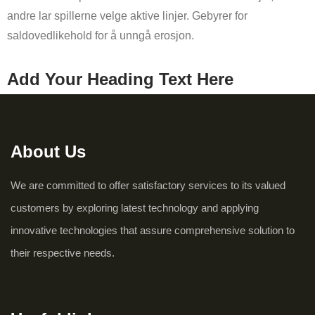
andre lar spillerne velge aktive linjer. Gebyrer for
saldovedlikehold for å unngå erosjon.
Add Your Heading Text Here
About Us
We are committed to offer satisfactory services to its valued
customers by exploring latest technology and applying
innovative technologies that assure comprehensive solution to
their respective needs.