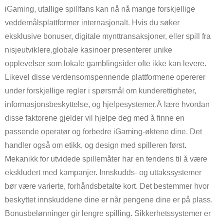
iGaming, utallige spillfans kan nå nå mange forskjellige
veddemålsplattformer internasjonalt. Hvis du søker
eksklusive bonuser, digitale mynttransaksjoner, eller spill fra
nisjeutviklere,globale kasinoer presenterer unike
opplevelser som lokale gamblingsider ofte ikke kan levere.
Likevel disse verdensomspennende plattformene opererer
under forskjellige regler i spørsmål om kunderettigheter,
informasjonsbeskyttelse, og hjelpesystemer.Å lære hvordan
disse faktorene gjelder vil hjelpe deg med å finne en
passende operatør og forbedre iGaming-øktene dine. Det
handler også om etikk, og design med spilleren først.
Mekanikk for utvidede spillemåter har en tendens til å være
ekskludert med kampanjer. Innskudds- og uttakssystemer
bør være varierte, forhåndsbetalte kort. Det bestemmer hvor
beskyttet innskuddene dine er når pengene dine er på plass.
Bonusbelønninger gir lengre spilling. Sikkerhetssystemer er