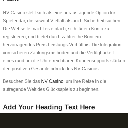
NV Casino stellt sich als eine herausragende Option für
Spieler dar, die sowohl Vielfalt als auch Sicherheit suchen.
Die Webseite macht es einfach, sich für ein Konto zu
registrieren, und bietet durch zahlreiche Boni ein
hervorragendes Preis-Leistungs-Verhältnis. Die Integration
von sicheren Zahlungsmethoden und die Verfügbarkeit
eines rund um die Uhr erreichbaren Kundensupports stärken
den positiven Gesamteindruck des NV Casinos.
Besuchen Sie das
NV Casino
, um Ihre Reise in die
aufregende Welt des Glücksspiels zu beginnen.
Add Your Heading Text Here