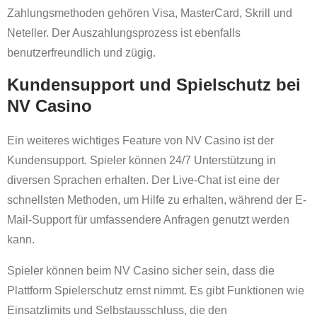
Zahlungsmethoden gehören Visa, MasterCard, Skrill und
Neteller. Der Auszahlungsprozess ist ebenfalls
benutzerfreundlich und zügig.
Kundensupport und Spielschutz bei
NV Casino
Ein weiteres wichtiges Feature von NV Casino ist der
Kundensupport. Spieler können 24/7 Unterstützung in
diversen Sprachen erhalten. Der Live-Chat ist eine der
schnellsten Methoden, um Hilfe zu erhalten, während der E-
Mail-Support für umfassendere Anfragen genutzt werden
kann.
Spieler können beim NV Casino sicher sein, dass die
Plattform Spielerschutz ernst nimmt. Es gibt Funktionen wie
Einsatzlimits und Selbstausschluss, die den