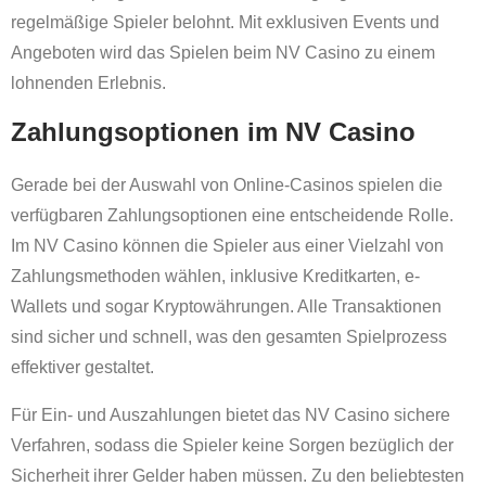
regelmäßige Spieler belohnt. Mit exklusiven Events und
Angeboten wird das Spielen beim NV Casino zu einem
lohnenden Erlebnis.
Zahlungsoptionen im NV Casino
Gerade bei der Auswahl von Online-Casinos spielen die
verfügbaren Zahlungsoptionen eine entscheidende Rolle.
Im NV Casino können die Spieler aus einer Vielzahl von
Zahlungsmethoden wählen, inklusive Kreditkarten, e-
Wallets und sogar Kryptowährungen. Alle Transaktionen
sind sicher und schnell, was den gesamten Spielprozess
effektiver gestaltet.
Für Ein- und Auszahlungen bietet das NV Casino sichere
Verfahren, sodass die Spieler keine Sorgen bezüglich der
Sicherheit ihrer Gelder haben müssen. Zu den beliebtesten