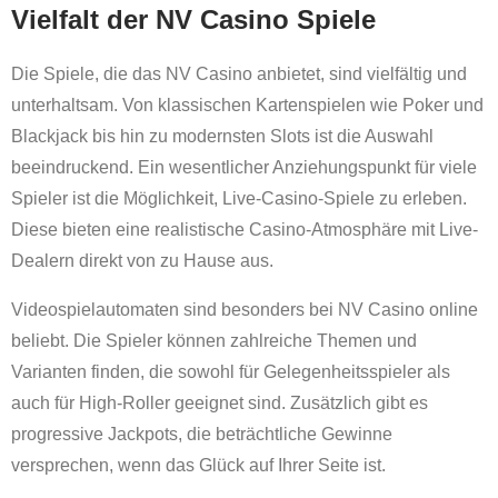
Vielfalt der NV Casino Spiele
Die Spiele, die das NV Casino anbietet, sind vielfältig und
unterhaltsam. Von klassischen Kartenspielen wie Poker und
Blackjack bis hin zu modernsten Slots ist die Auswahl
beeindruckend. Ein wesentlicher Anziehungspunkt für viele
Spieler ist die Möglichkeit, Live-Casino-Spiele zu erleben.
Diese bieten eine realistische Casino-Atmosphäre mit Live-
Dealern direkt von zu Hause aus.
Videospielautomaten sind besonders bei NV Casino online
beliebt. Die Spieler können zahlreiche Themen und
Varianten finden, die sowohl für Gelegenheitsspieler als
auch für High-Roller geeignet sind. Zusätzlich gibt es
progressive Jackpots, die beträchtliche Gewinne
versprechen, wenn das Glück auf Ihrer Seite ist.