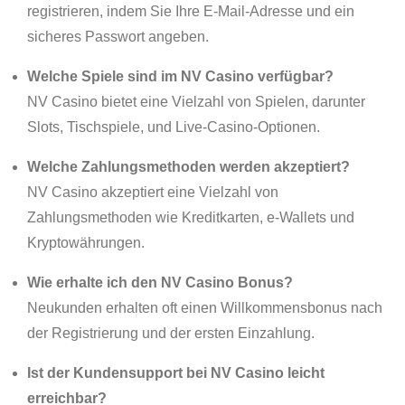
registrieren, indem Sie Ihre E-Mail-Adresse und ein
sicheres Passwort angeben.
Welche Spiele sind im NV Casino verfügbar?
NV Casino bietet eine Vielzahl von Spielen, darunter
Slots, Tischspiele, und Live-Casino-Optionen.
Welche Zahlungsmethoden werden akzeptiert?
NV Casino akzeptiert eine Vielzahl von
Zahlungsmethoden wie Kreditkarten, e-Wallets und
Kryptowährungen.
Wie erhalte ich den NV Casino Bonus?
Neukunden erhalten oft einen Willkommensbonus nach
der Registrierung und der ersten Einzahlung.
Ist der Kundensupport bei NV Casino leicht
erreichbar?