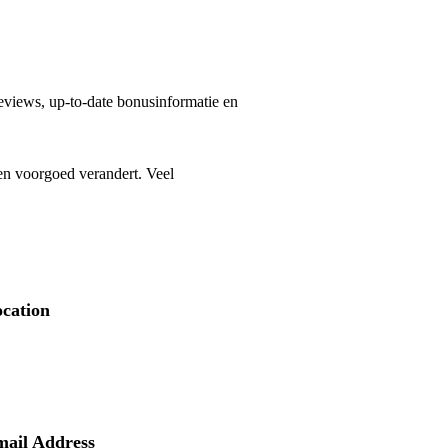
 reviews, up‑to‑date bonusinformatie en
ven voorgoed verandert. Veel
cation
fice D-4, 2nd floor Sumak Center,
ltan Rd, Block D-37 Block D DHA
E Sector, Lahore
ail Address