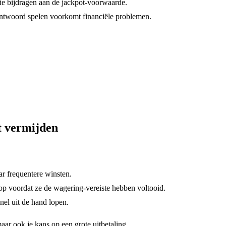
ie bijdragen aan de jackpot‑voorwaarde.
rantwoord spelen voorkomt financiële problemen.
t vermijden
ar frequentere winsten.
op voordat ze de wagering‑vereiste hebben voltooid.
nel uit de hand lopen.
maar ook je kans op een grote uitbetaling.