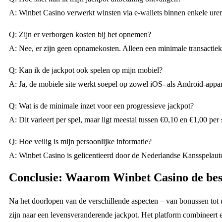
A: Winbet Casino verwerkt winsten via e‑wallets binnen enkele ure
Q: Zijn er verborgen kosten bij het opnemen?
A: Nee, er zijn geen opnamekosten. Alleen een minimale transactie
Q: Kan ik de jackpot ook spelen op mijn mobiel?
A: Ja, de mobiele site werkt soepel op zowel iOS‑ als Android‑appa
Q: Wat is de minimale inzet voor een progressieve jackpot?
A: Dit varieert per spel, maar ligt meestal tussen €0,10 en €1,00 per 
Q: Hoe veilig is mijn persoonlijke informatie?
A: Winbet Casino is gelicentieerd door de Nederlandse Kansspelauto
Conclusie: Waarom Winbet Casino de best
Na het doorlopen van de verschillende aspecten – van bonussen tot u
zijn naar een levensveranderende jackpot. Het platform combineert ee