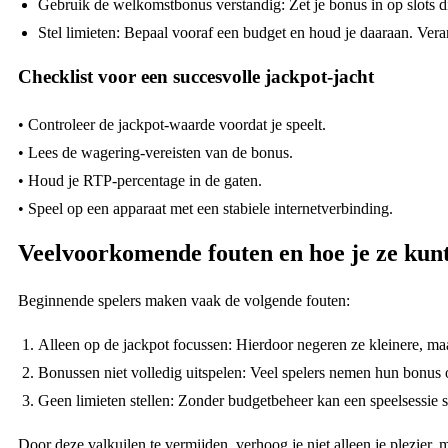
Gebruik de welkomstbonus verstandig: Zet je bonus in op slots d
Stel limieten: Bepaal vooraf een budget en houd je daaraan. Ve
Checklist voor een succesvolle jackpot‑jacht
• Controleer de jackpot‑waarde voordat je speelt.
• Lees de wagering‑vereisten van de bonus.
• Houd je RTP‑percentage in de gaten.
• Speel op een apparaat met een stabiele internetverbinding.
Veelvoorkomende fouten en hoe je ze kun
Beginnende spelers maken vaak de volgende fouten:
Alleen op de jackpot focussen: Hierdoor negeren ze kleinere, ma
Bonussen niet volledig uitspelen: Veel spelers nemen hun bonus 
Geen limieten stellen: Zonder budgetbeheer kan een speelsessie s
Door deze valkuilen te vermijden, verhoog je niet alleen je plezier, 