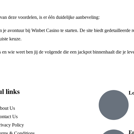
 van deze voordelen, is er één duidelijke aanbeveling:
 je avontuur bij Winbet Casino te starten. De site biedt gedetailleerde
uiste keuze.
 en wie weet ben jij de volgende die een jackpot binnenhaalt die je le
l links
Lo
Of
bout Us
Mu
ontact Us
EM
rivacy Policy
Em
erms & Conditions