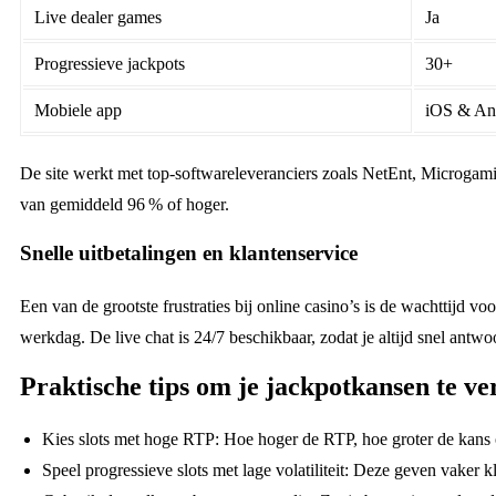
Live dealer games
Ja
Progressieve jackpots
30+
Mobiele app
iOS & An
De site werkt met top‑softwareleveranciers zoals NetEnt, Microgam
van gemiddeld 96 % of hoger.
Snelle uitbetalingen en klantenservice
Een van de grootste frustraties bij online casino’s is de wachttijd 
werkdag. De live chat is 24/7 beschikbaar, zodat je altijd snel antwo
Praktische tips om je jackpotkansen te v
Kies slots met hoge RTP: Hoe hoger de RTP, hoe groter de kans o
Speel progressieve slots met lage volatiliteit: Deze geven vaker 